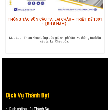
THÔNG TẮC BỒN CẦU TẠI LAI CHÂU – TRIỆT ĐỂ 100%
-【BH 5 NĂM】
Mục Lục1 Tham khảo bảng báo giá chi phí dịch vụ thông tắc bồn
cầu tại Lai Châu của...
Dịch Vụ Thành Đạt
Dịch chống dột Thành Đạt