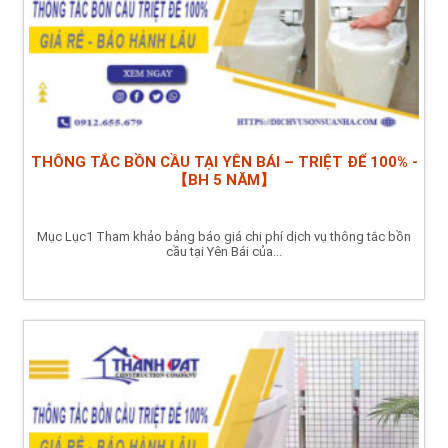
THÔNG TẮC BỒN CẦU TẠI YÊN BÁI – TRIỆT ĐỂ 100% -
【BH 5 NĂM】
Mục Lục1 Tham khảo bảng báo giá chi phí dịch vụ thông tắc bồn
cầu tại Yên Bái của...