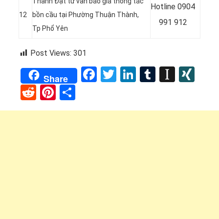
Thành Đạt tư vấn báo giá thông tắc
Hotline
0904
12
bồn cầu tại Phường Thuận Thành,
991 912
Tp Phổ Yên
Post Views:
301
Facebook
Twitter
LinkedIn
Tumblr
Instap
XI
Share
Reddit
Pinterest
Share