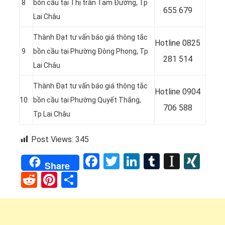
8
bồn cầu tại Thị trấn Tam Đường, Tp
655 679
Lai Châu
Thành Đạt tư vấn báo giá thông tắc
Hotline
0825
9
bồn cầu tại Phường Đông Phong, Tp
281 514
Lai Châu
Thành Đạt tư vấn báo giá thông tắc
Hotline
0904
10
bồn cầu tại Phường Quyết Thắng,
706 588
Tp Lai Châu
Post Views:
345
Facebook
Twitter
LinkedIn
Tumblr
Instap
XI
Share
Reddit
Pinterest
Share