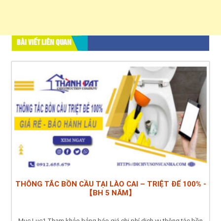
BÀI VIẾT LIÊN QUAN
THÔNG TẮC BỒN CẦU TẠI LÀO CAI – TRIỆT ĐỂ 100% -
【BH 5 NĂM】
Mục Lục1 Tham khảo bảng báo giá chi phí dịch vụ thông tắc bồn