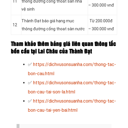
11
thông đường cống thoát sàn nhà
– 300.000 vnđ
vệ sinh
Thành Đạt báo giá hạng mục
Từ 200.000đ
12
thông đường cống thoat sàn nước
– 300.000 vnđ
Tham khảo thêm bảng giá liên quan thông tắc
bồn cầu tại Lai Châu của Thành Đạt
✅
https://dichvusonsuanha.com/thong-tac-
bon-cau.html
✅
https://dichvusonsuanha.com/thong-tac-
bon-cau-tai-son-la.html
✅
https://dichvusonsuanha.com/thong-tac-
bon-cau-tai-yen-bai.html