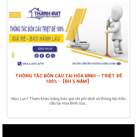
THÔNG TẮC BỒN CẦU TẠI HÒA BÌNH – TRIỆT ĐỂ
100% -【BH 5 NĂM】
Mục Lục1 Tham khảo bảng báo giá chi phí dịch vụ thông tắc bồn
cầu tại Hòa Bình của...