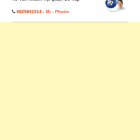
0825841514
-
Mr - Phước