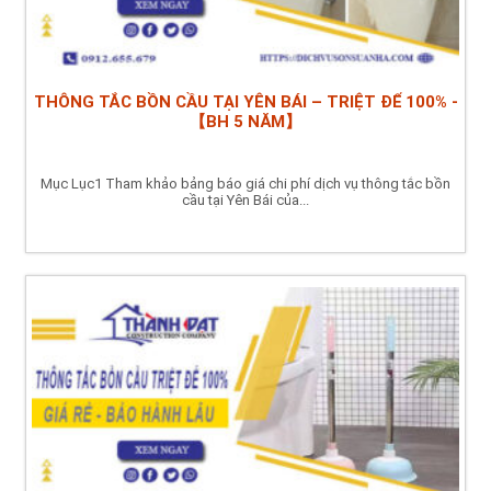
THÔNG TẮC BỒN CẦU TẠI YÊN BÁI – TRIỆT ĐỂ 100% -
【BH 5 NĂM】
Mục Lục1 Tham khảo bảng báo giá chi phí dịch vụ thông tắc bồn
cầu tại Yên Bái của...