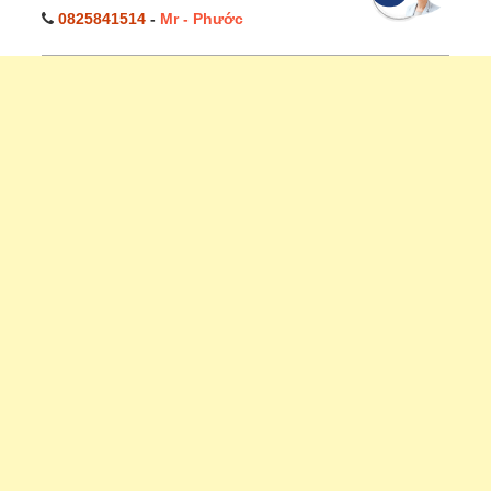
0825841514
-
Mr - Phước