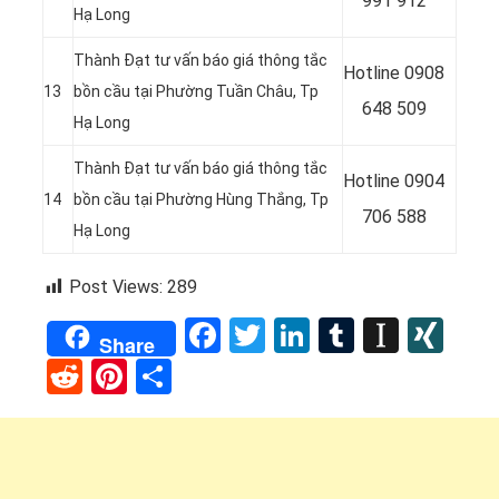
991 912
Hạ Long
Thành Đạt tư vấn báo giá thông tắc
Hotline
0908
13
bồn cầu tại Phường Tuần Châu, Tp
648 509
Hạ Long
Thành Đạt tư vấn báo giá thông tắc
Hotline 0904
14
bồn cầu tại Phường Hùng Thắng, Tp
706 588
Hạ Long
Post Views:
289
Facebook
Twitter
LinkedIn
Tumblr
Instap
XI
Share
Reddit
Pinterest
Share