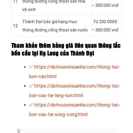
11
thông đường cống thoát sàn nhà
– 300.000 vnđ
vệ sinh
Thành Đạt báo giá hạng mục
Từ 200.000đ
12
thông đường cống thoat sàn nước
– 300.000 vnđ
Tham khảo thêm bảng giá liên quan thông tắc
bồn cầu tại Hạ Long của Thành Đạt
✅
https://dichvusonsuanha.com/thong-tac-
bon-cau.html
✅
https://dichvusonsuanha.com/thong-tac-
bon-cau-tai-lang-son.html
✅
https://dichvusonsuanha.com/thong-tac-
bon-cau-tai-song-cong.html