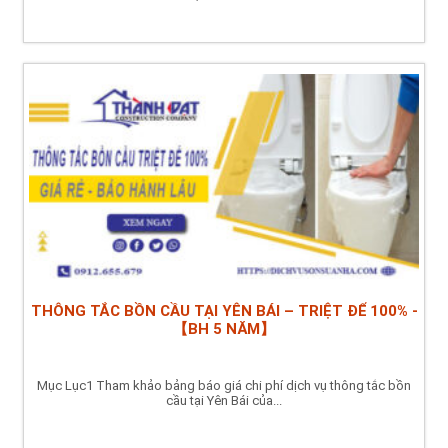
THÔNG TẮC BỒN CẦU TẠI YÊN BÁI – TRIỆT ĐỂ 100% -
【BH 5 NĂM】
Mục Lục1 Tham khảo bảng báo giá chi phí dịch vụ thông tắc bồn
cầu tại Yên Bái của...