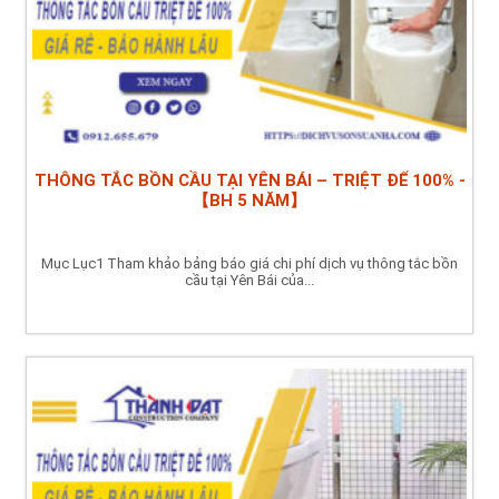
THÔNG TẮC BỒN CẦU TẠI YÊN BÁI – TRIỆT ĐỂ 100% -
【BH 5 NĂM】
Mục Lục1 Tham khảo bảng báo giá chi phí dịch vụ thông tắc bồn
cầu tại Yên Bái của...