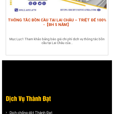
THÔNG TẮC BỒN CẦU TẠI LAI CHÂU – TRIỆT ĐỂ 100%
-【BH 5 NĂM】
Mục Lục1 Tham khảo bảng báo giá chi phí dịch vụ thông tắc bồn
cầu tại Lai Châu của...
Dịch Vụ Thành Đạt
Dịch chống dột Thành Đạt