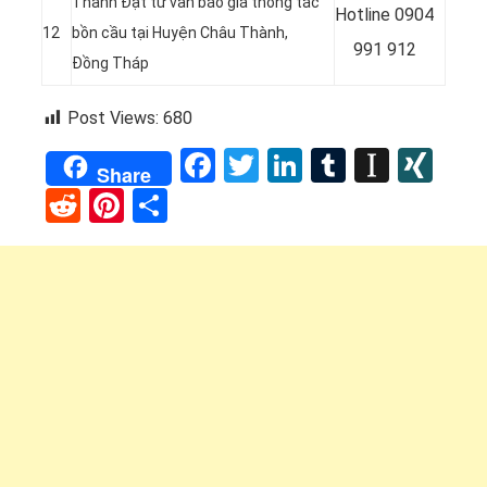
Thành Đạt tư vấn báo giá thông tắc
Hotline
0904
12
bồn cầu tại Huyện Châu Thành,
991 912
Đồng Tháp
Post Views:
680
Facebook
Twitter
LinkedIn
Tumblr
Instap
XI
Share
Reddit
Pinterest
Share