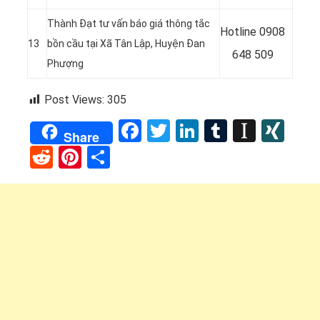
Thành Đạt tư vấn báo giá thông tắc
Hotline
0908
13
bồn cầu tại Xã Tân Lập, Huyện Đan
648 509
Phượng
Post Views:
305
Facebook
Twitter
LinkedIn
Tumblr
Instap
XI
Share
Reddit
Pinterest
Share