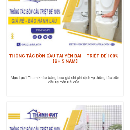
THÔNG TẮC BỒN CẦU TẠI YÊN BÁI – TRIỆT ĐỂ 100% -
【BH 5 NĂM】
Mục Lục1 Tham khảo bảng báo giá chi phí dịch vụ thông tắc bồn
cầu tại Yên Bái của...