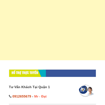
HỔ TRỢ TRỰC TUYẾN
Tư Vấn Khách Tại Quận 1
0912655679
-
Mr - Đạt