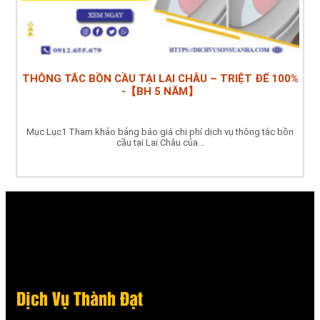
THÔNG TẮC BỒN CẦU TẠI LAI CHÂU – TRIỆT ĐỂ 100%
-【BH 5 NĂM】
Mục Lục1 Tham khảo bảng báo giá chi phí dịch vụ thông tắc bồn
cầu tại Lai Châu của...
Dịch Vụ Thành Đạt