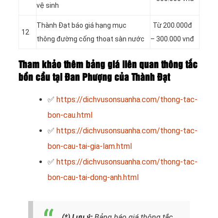
vệ sinh
Thành Đạt báo giá hạng mục
Từ 200.000đ
12
thông đường cống thoat sàn nước
– 300.000 vnđ
Tham khảo thêm bảng giá liên quan thông tắc
bồn cầu tại Đan Phượng của Thành Đạt
✅
https://dichvusonsuanha.com/thong-tac-
bon-cau.html
✅
https://dichvusonsuanha.com/thong-tac-
bon-cau-tai-gia-lam.html
✅
https://dichvusonsuanha.com/thong-tac-
bon-cau-tai-dong-anh.html
(*) Lưu ý:
Bảng báo giá thông tắc