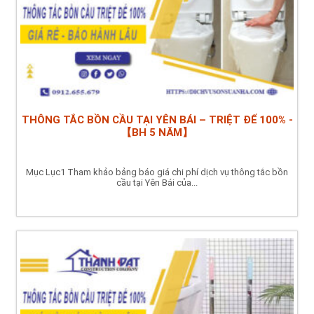
THÔNG TẮC BỒN CẦU TẠI YÊN BÁI – TRIỆT ĐỂ 100% -
【BH 5 NĂM】
Mục Lục1 Tham khảo bảng báo giá chi phí dịch vụ thông tắc bồn
cầu tại Yên Bái của...