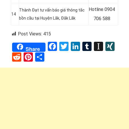
Hotline 0904
Thành Đạt tư vấn báo giá thông tắc
14
bồn cầu tại Huyện Lắk, Đắk Lắk
706 588
Post Views:
415
Facebook
Twitter
LinkedIn
Tumblr
Instap
XI
Share
Reddit
Pinterest
Share