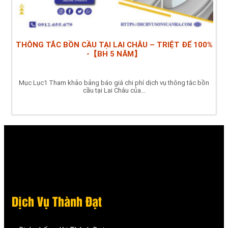
THÔNG TẮC BỒN CẦU TẠI LAI CHÂU – TRIỆT ĐỂ 100%
-【BH 5 NĂM】
Mục Lục1 Tham khảo bảng báo giá chi phí dịch vụ thông tắc bồn
cầu tại Lai Châu của...
Dịch Vụ Thành Đạt