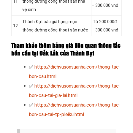
11
thông đường cống thoát sàn nhà
– 300.000 vnđ
vệ sinh
Thành Đạt báo giá hạng mục
Từ 200.000đ
12
thông đường cống thoat sàn nước
– 300.000 vnđ
Tham khảo thêm bảng giá liên quan thông tắc
bồn cầu tại Đắk Lắk của Thành Đạt
✅
https://dichvusonsuanha.com/thong-tac-
bon-cau.html
✅
https://dichvusonsuanha.com/thong-tac-
bon-cau-tai-gia-lai.html
✅
https://dichvusonsuanha.com/thong-tac-
bon-cau-tai-tp-pleiku.html