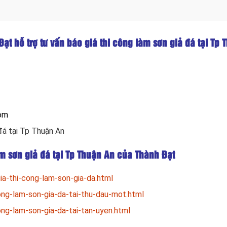
Đạt hỗ trợ tư vấn báo giá thi công làm sơn giả đá tại Tp
com
 đá tại Tp Thuận An
àm sơn giả đá tại Tp Thuận An của Thành Đạt
a-thi-cong-lam-son-gia-da.html
ong-lam-son-gia-da-tai-thu-dau-mot.html
ng-lam-son-gia-da-tai-tan-uyen.html