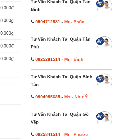
Tư Vấn Khách Tại Quận Tân
20.000₫
Bình
80.000₫
0904712881
-
Mr - Phúc
50.000₫
Tư Vấn Khách Tại Quận Tân
20.000₫
Phú
80.000₫
0825281514
-
Mr - Bình
Tư Vấn Khách Tại Quận Bình
Tân
0904985685
-
Ms - Như Ý
á
Tư Vấn Khách Tại Quận Gò
Vấp
0825841514
-
Mr - Phước