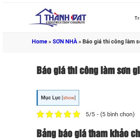
Tr
Home
»
SƠN NHÀ
»
Báo giá thi công làm 
Báo giá thi công làm sơn 
Mục Lục
[
show
]
5/5 - (5 bình chọn)
Bảng báo giá tham khảo chi