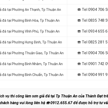
☎️ Tel
0904 706 5
giả đá tại Phường An Thạnh
, Tp Thuận An
☎️ Tel
0835 748 5
iả đá tại Phường Bình Hòa
, Tp Thuận An
☎️ Tel
0934 655 6
iả đá tại Phường Vĩnh Phú
, Tp Thuận An
☎️ Tel
0825 281 5
iả đá tại Phường Hưng Định
, Tp Thuận An
☎️ Tel
0904 706 5
iả đá tại Phường Thuận Giao
, Tp Thuận An
☎️ Tel
0901 742 0
giả đá tại Phường Bình Nhâm
, Tp Thuận An
☎️ Tel
0904 991 9
iả đá tại Phường Bình Chuẩn
, Tp Thuận An
ịch vụ thi công làm sơn giả đá tại Tp Thuận An của Thành Đạt tr
khách hàng vui lòng liên hệ
☎️
0912.655.67
để được hỗ trợ tư vấ