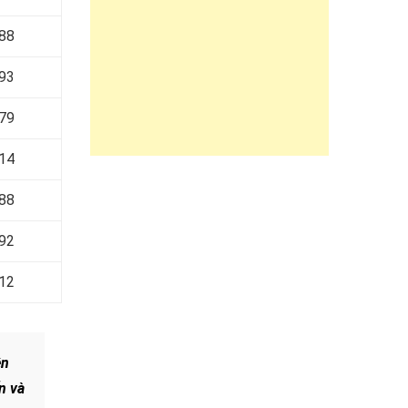
88
93
79
14
88
92
12
ên
n và