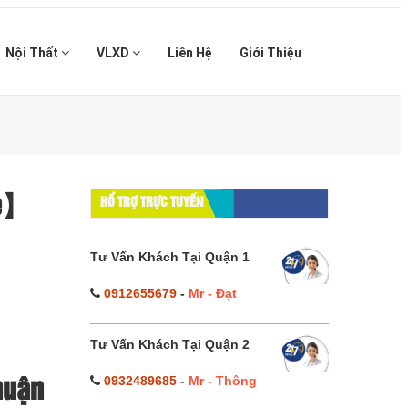
Nội Thất
VLXD
Liên Hệ
Giới Thiệu
rẻ】
HỔ TRỢ TRỰC TUYẾN
Tư Vấn Khách Tại Quận 1
0912655679
-
Mr - Đạt
Tư Vấn Khách Tại Quận 2
0932489685
-
Mr - Thông
huận