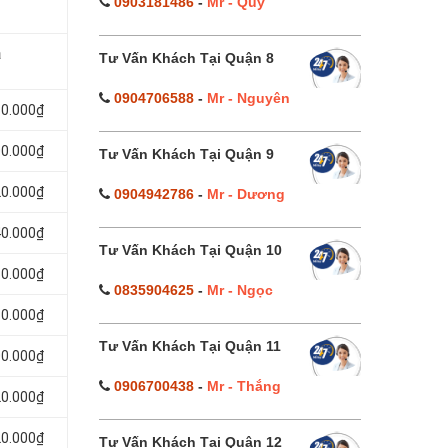
0903181486
-
Mr - Quý
á
Tư Vấn Khách Tại Quận 8
0904706588
-
Mr - Nguyên
80.000₫
00.000₫
Tư Vấn Khách Tại Quận 9
20.000₫
0904942786
-
Mr - Dương
40.000₫
Tư Vấn Khách Tại Quận 10
60.000₫
0835904625
-
Mr - Ngọc
80.000₫
Tư Vấn Khách Tại Quận 11
00.000₫
0906700438
-
Mr - Thắng
20.000₫
20.000₫
Tư Vấn Khách Tại Quận 12