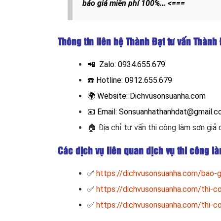
báo giá miễn phí 100%… <===
Thông tin liên hệ Thành Đạt tư vấn Thành 
📲 Zalo:
0934.655.679
☎️ Hotline:
0912.655.679
🌍
Website:
Dichvusonsuanha.com
📧
Email: Sonsuanhathanhdat@gmail.
🏠
Địa chỉ tư vấn thi công làm sơn giả
Các dịch vụ liên quan dịch vụ thi công l
✅
https://dichvusonsuanha.com/bao-gi
✅
https://dichvusonsuanha.com/thi-c
✅
https://dichvusonsuanha.com/thi-co