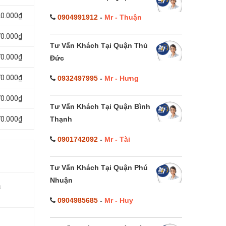
20.000₫
0904991912
-
Mr - Thuận
70.000₫
Tư Vấn Khách Tại Quận Thủ
70.000₫
Đức
70.000₫
0932497995
-
Mr - Hưng
70.000₫
Tư Vấn Khách Tại Quận Bình
Thạnh
70.000₫
0901742092
-
Mr - Tài
Tư Vấn Khách Tại Quận Phú
Nhuận
á
0904985685
-
Mr - Huy