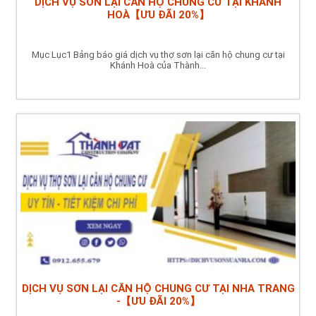
DỊCH VỤ SƠN LẠI CĂN HỘ CHUNG CƯ TẠI KHÁNH
HOÀ【ƯU ĐÃI 20%】
Mục Lục1 Bảng báo giá dịch vụ thợ sơn lại căn hộ chung cư tại
Khánh Hoà của Thành...
DỊCH VỤ SƠN LẠI CĂN HỘ CHUNG CƯ TẠI NHA TRANG
-【ƯU ĐÃI 20%】