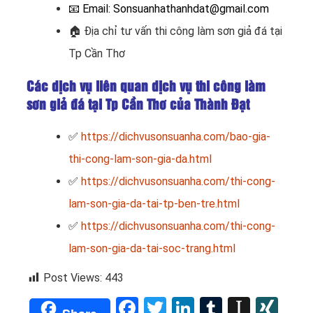
📧
Email: Sonsuanhathanhdat@gmail.com
🏠
Địa chỉ tư vấn thi công làm sơn giả đá tại
Tp Cần Thơ
Các dịch vụ liên quan dịch vụ thi công làm
sơn giả đá tại Tp Cần Thơ của Thành Đạt
✅
https://dichvusonsuanha.com/bao-gia-
thi-cong-lam-son-gia-da.html
✅
https://dichvusonsuanha.com/thi-cong-
lam-son-gia-da-tai-tp-ben-tre.html
✅
https://dichvusonsuanha.com/thi-cong-
lam-son-gia-da-tai-soc-trang.html
Post Views:
443
Facebook
Twitter
LinkedIn
Tumblr
Instap
XI