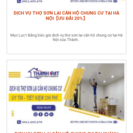
DỊCH VỤ THỢ SƠN LẠI CĂN HỘ CHUNG CƯ TẠI HÀ
NỘI【ƯU ĐÃI 20%】
Mục Lục1 Bảng báo giá dịch vụ thợ sơn lại căn hộ chung cư tại Hà
Nội của Thành...