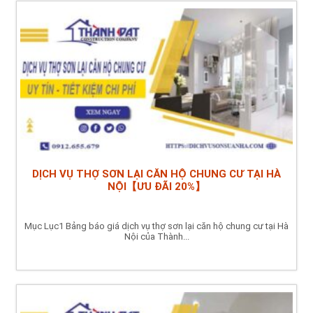
DỊCH VỤ THỢ SƠN LẠI CĂN HỘ CHUNG CƯ TẠI HÀ
NỘI【ƯU ĐÃI 20%】
Mục Lục1 Bảng báo giá dịch vụ thợ sơn lại căn hộ chung cư tại Hà
Nội của Thành...