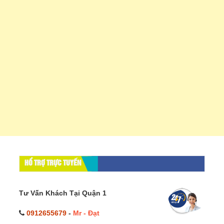
HỔ TRỢ TRỰC TUYẾN
Tư Vấn Khách Tại Quận 1
0912655679
-
Mr - Đạt