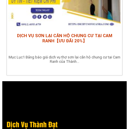
DỊCH VỤ SƠN LẠI CĂN HỘ CHUNG CƯ TẠI CAM
RANH【ƯU ĐÃI 20%】
Mục Lục1 Bảng báo giá dịch vụ thợ sơn lại căn hộ chung cư tại Cam
Ranh của Thành...
Dịch Vụ Thành Đạt