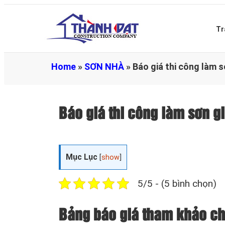
Tr
Home
»
SƠN NHÀ
»
Báo giá thi công làm 
Báo giá thi công làm sơn 
Mục Lục
[
show
]
5/5 - (5 bình chọn)
Bảng báo giá tham khảo chi