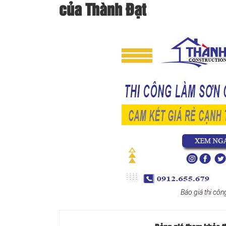
của Thành Đạt
Báo giá thi cô