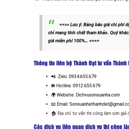
==>> Lưu ý: Bảng báo giá chi phí d
chỉ mang tính chất tham khảo. Quý khác
giá miễn phí 100%… <===
Thông tin liên hệ Thành Đạt tư vấn Thành 
📲 Zalo:
0934.655.679
☎️ Hotline:
0912.655.679
🌍
Website:
Dichvusonsuanha.com
📧
Email: Sonsuanhathanhdat@gmail.
🏠
Địa chỉ tư vấn thi công làm sơn giả 
Các dịch vụ liên quan dịch vụ thi công l