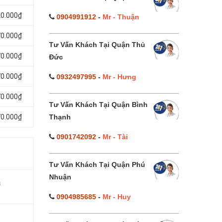
20.000₫
0904991912
-
Mr - Thuận
70.000₫
Tư Vấn Khách Tại Quận Thủ
70.000₫
Đức
70.000₫
0932497995
-
Mr - Hưng
70.000₫
Tư Vấn Khách Tại Quận Bình
Thạnh
70.000₫
0901742092
-
Mr - Tài
Tư Vấn Khách Tại Quận Phú
Nhuận
á
0904985685
-
Mr - Huy