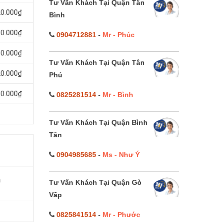
Tư Vấn Khách Tại Quận Tân
20.000₫
Bình
80.000₫
0904712881
-
Mr - Phúc
50.000₫
Tư Vấn Khách Tại Quận Tân
20.000₫
Phú
80.000₫
0825281514
-
Mr - Bình
Tư Vấn Khách Tại Quận Bình
Tân
0904985685
-
Ms - Như Ý
á
Tư Vấn Khách Tại Quận Gò
Vấp
0825841514
-
Mr - Phước