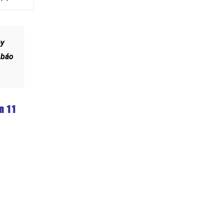
ây
 báo
ận 11