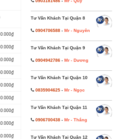
0903181486
-
Mr - Quý
á
Tư Vấn Khách Tại Quận 8
0904706588
-
Mr - Nguyên
80.000₫
00.000₫
Tư Vấn Khách Tại Quận 9
20.000₫
0904942786
-
Mr - Dương
40.000₫
Tư Vấn Khách Tại Quận 10
60.000₫
0835904625
-
Mr - Ngọc
80.000₫
Tư Vấn Khách Tại Quận 11
00.000₫
0906700438
-
Mr - Thắng
20.000₫
20.000₫
Tư Vấn Khách Tại Quận 12