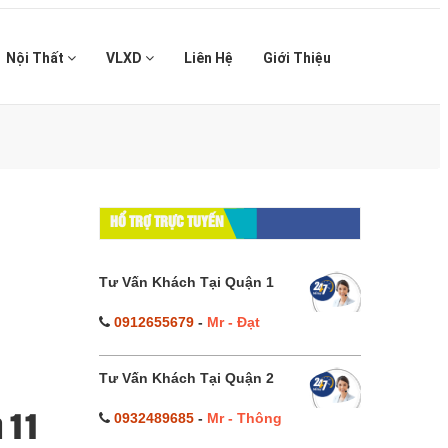
Nội Thất
VLXD
Liên Hệ
Giới Thiệu
HỔ TRỢ TRỰC TUYẾN
Tư Vấn Khách Tại Quận 1
0912655679
-
Mr - Đạt
Tư Vấn Khách Tại Quận 2
0932489685
-
Mr - Thông
n 11