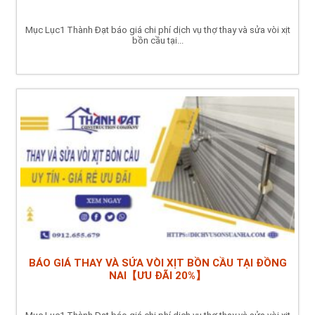
Mục Lục1 Thành Đạt báo giá chi phí dịch vụ thợ thay và sửa vòi xịt
bồn cầu tại...
BÁO GIÁ THAY VÀ SỬA VÒI XỊT BỒN CẦU TẠI ĐỒNG
NAI【ƯU ĐÃI 20%】