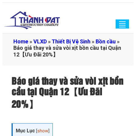
Togg
navig
Home
»
VLXD
»
Thiết Bị Vệ Sinh
»
Bồn cầu
»
Báo giá thay và sửa vòi xịt bồn cầu tại Quận
12【Ưu Đãi 20%】
Báo giá thay và sửa vòi xịt bồn
cầu tại Quận 12【Ưu Đãi
20%】
Mục Lục
[
show
]