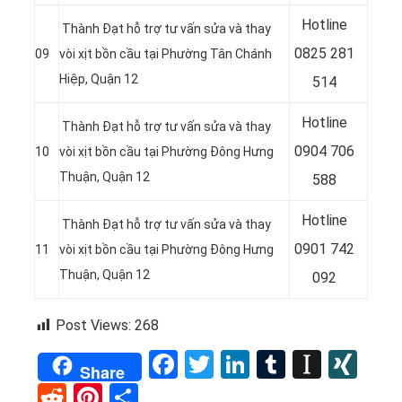
Hotline
Thành Đạt hỗ trợ tư vấn sửa và thay
0
825 281
09
vòi xịt bồn cầu tại Phường Tân Chánh
Hiệp, Quận 12
514
Hotline
Thành Đạt hỗ trợ tư vấn sửa và thay
0
904 706
10
vòi xịt bồn cầu tại Phường Đông Hưng
Thuận, Quận 12
588
Hotline
Thành Đạt hỗ trợ tư vấn sửa và thay
0
901 742
11
vòi xịt bồn cầu tại Phường Đông Hưng
Thuận, Quận 12
092
Post Views:
268
Facebook
Twitter
LinkedIn
Tumblr
Instap
XI
Share
Reddit
Pinterest
Share