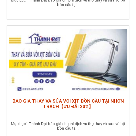
Mục Lục1 Thành Đạt báo giá chi phí dịch vụ thợ thay và sửa vòi xịt
bồn cầu tại...
BÁO GIÁ THAY VÀ SỬA VÒI XỊT BỒN CẦU TẠI NHƠN
TRẠCH【ƯU ĐÃI 20%】
Mục Lục1 Thành Đạt báo giá chi phí dịch vụ thợ thay và sửa vòi xịt
bồn cầu tại...