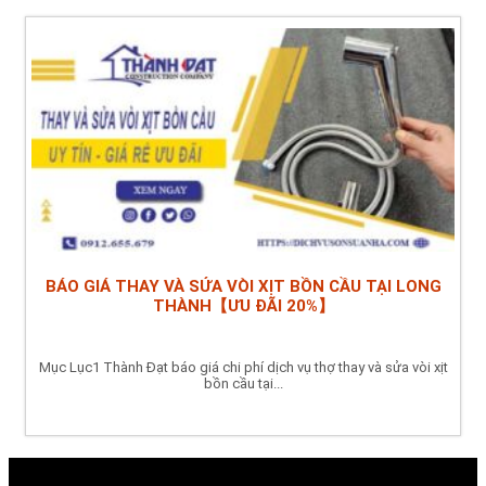
BÁO GIÁ THAY VÀ SỬA VÒI XỊT BỒN CẦU TẠI LONG
THÀNH【ƯU ĐÃI 20%】
Mục Lục1 Thành Đạt báo giá chi phí dịch vụ thợ thay và sửa vòi xịt
bồn cầu tại...