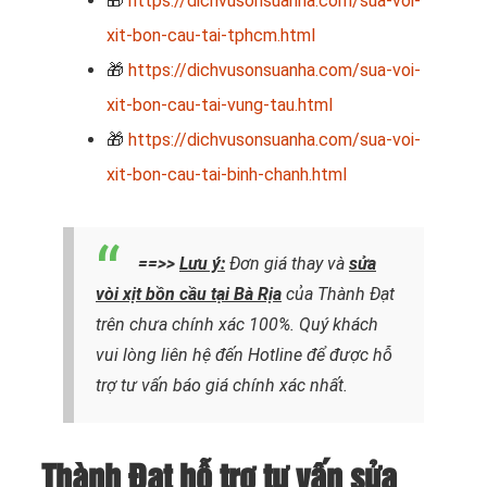
🎁
https://dichvusonsuanha.com/sua-voi-
xit-bon-cau-tai-tphcm.html
🎁
https://dichvusonsuanha.com/sua-voi-
xit-bon-cau-tai-vung-tau.html
🎁
https://dichvusonsuanha.com/sua-voi-
xit-bon-cau-tai-binh-chanh.html
==>>
Lưu ý:
Đơn giá thay và
sửa
vòi xịt bồn cầu tại Bà Rịa
của Thành Đạt
trên chưa chính xác 100%. Quý khách
vui lòng liên hệ đến Hotline để được hỗ
trợ tư vấn báo giá chính xác nhất.
Thành Đạt hỗ trợ tư vấn sửa