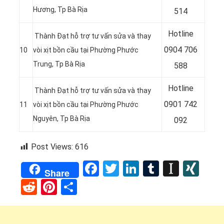
Hương, Tp Bà Rịa
514
Hotline
Thành Đạt hỗ trợ tư vấn sửa và thay
0
904 706
10
vòi xịt bồn cầu tại Phường Phước
Trung, Tp Bà Rịa
588
Hotline
Thành Đạt hỗ trợ tư vấn sửa và thay
0
901 742
11
vòi xịt bồn cầu tại Phường Phước
Nguyên, Tp Bà Rịa
092
Post Views:
616
Facebook
Twitter
LinkedIn
Tumblr
Instap
XI
Share
Reddit
Pinterest
Share