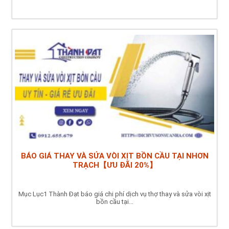
BÁO GIÁ THAY VÀ SỬA VÒI XỊT BỒN CẦU TẠI NHƠN
TRẠCH【ƯU ĐÃI 20%】
Mục Lục1 Thành Đạt báo giá chi phí dịch vụ thợ thay và sửa vòi xịt
bồn cầu tại...