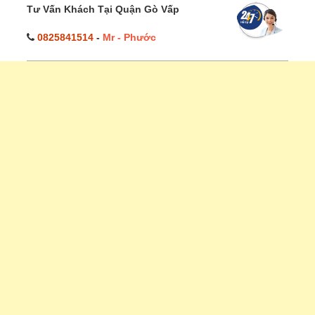
Tư Vấn Khách Tại Quận Gò Vấp
0825841514
-
Mr - Phước