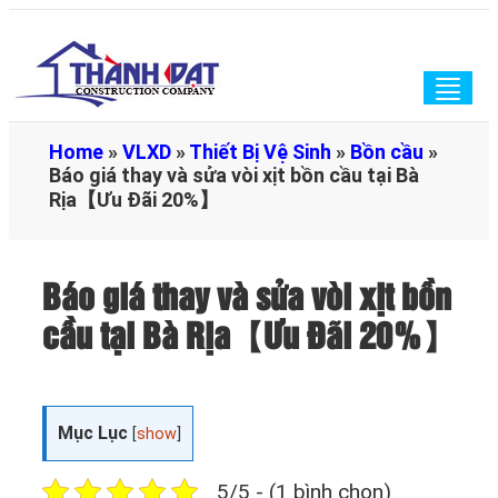
Togg
navig
Home
»
VLXD
»
Thiết Bị Vệ Sinh
»
Bồn cầu
»
Báo giá thay và sửa vòi xịt bồn cầu tại Bà
Rịa【Ưu Đãi 20%】
Báo giá thay và sửa vòi xịt bồn
cầu tại Bà Rịa【Ưu Đãi 20%】
Mục Lục
[
show
]
5/5 - (1 bình chọn)