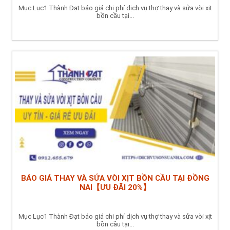
Mục Lục1 Thành Đạt báo giá chi phí dịch vụ thợ thay và sửa vòi xịt
bồn cầu tại...
BÁO GIÁ THAY VÀ SỬA VÒI XỊT BỒN CẦU TẠI ĐỒNG
NAI【ƯU ĐÃI 20%】
Mục Lục1 Thành Đạt báo giá chi phí dịch vụ thợ thay và sửa vòi xịt
bồn cầu tại...