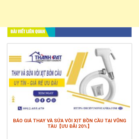
BÀI VIẾT LIÊN QUAN
BÁO GIÁ THAY VÀ SỬA VÒI XỊT BỒN CẦU TẠI VŨNG
TÀU【ƯU ĐÃI 20%】