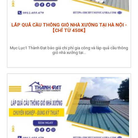
LẮP QUẢ CẦU THÔNG GIÓ NHÀ XƯỞNG TẠI HÀ NỘI -
【CHỈ TỪ 450K】
Mục Lục1 Thành Đạt báo giá chi phí gia công và lắp quả cầu thông
gió nhà xưởng tại...