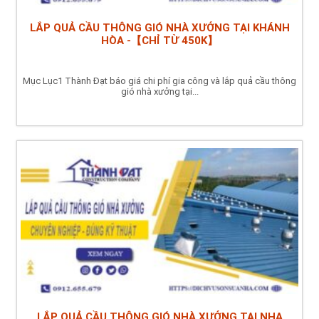
LẮP QUẢ CẦU THÔNG GIÓ NHÀ XƯỞNG TẠI KHÁNH
HÒA -【CHỈ TỪ 450K】
Mục Lục1 Thành Đạt báo giá chi phí gia công và lắp quả cầu thông
gió nhà xưởng tại...
LẮP QUẢ CẦU THÔNG GIÓ NHÀ XƯỞNG TẠI NHA