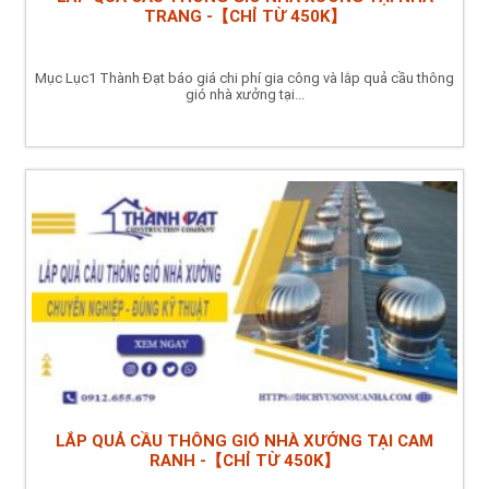
TRANG -【CHỈ TỪ 450K】
Mục Lục1 Thành Đạt báo giá chi phí gia công và lắp quả cầu thông
gió nhà xưởng tại...
LẮP QUẢ CẦU THÔNG GIÓ NHÀ XƯỞNG TẠI CAM
RANH -【CHỈ TỪ 450K】