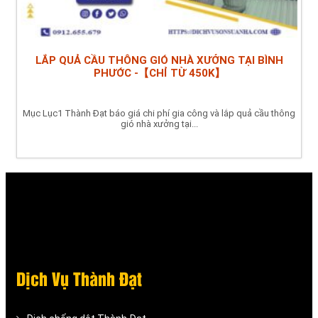
LẮP QUẢ CẦU THÔNG GIÓ NHÀ XƯỞNG TẠI BÌNH
PHƯỚC -【CHỈ TỪ 450K】
Mục Lục1 Thành Đạt báo giá chi phí gia công và lắp quả cầu thông
gió nhà xưởng tại...
Dịch Vụ Thành Đạt