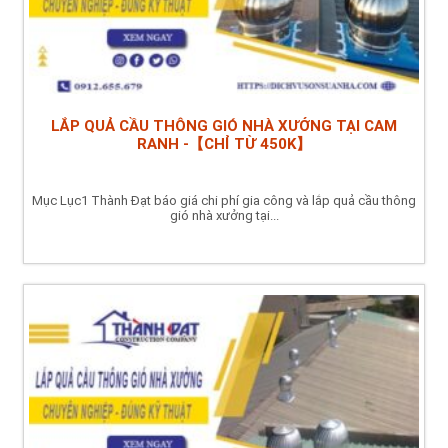
LẮP QUẢ CẦU THÔNG GIÓ NHÀ XƯỞNG TẠI CAM
RANH -【CHỈ TỪ 450K】
Mục Lục1 Thành Đạt báo giá chi phí gia công và lắp quả cầu thông
gió nhà xưởng tại...