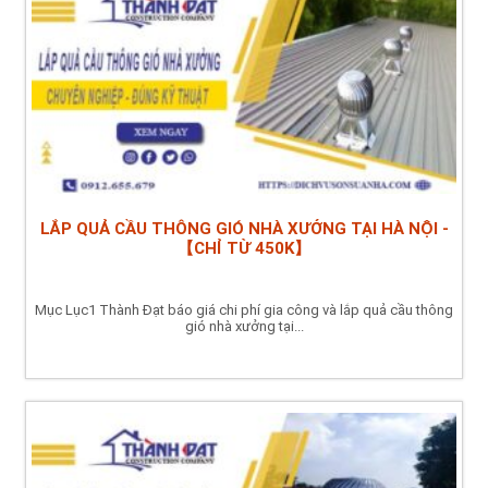
LẮP QUẢ CẦU THÔNG GIÓ NHÀ XƯỞNG TẠI HÀ NỘI -
【CHỈ TỪ 450K】
Mục Lục1 Thành Đạt báo giá chi phí gia công và lắp quả cầu thông
gió nhà xưởng tại...