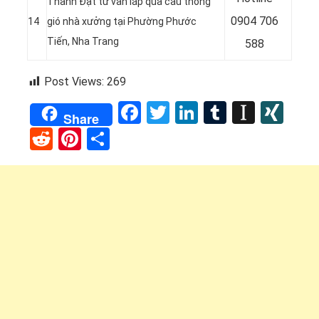
Thành Đạt tư vấn lắp quả cầu thông
0904 706
14
gió nhà xưởng tại Phường Phước
Tiến, Nha Trang
588
Post Views:
269
Facebook
Twitter
LinkedIn
Tumblr
Instap
XI
Share
Reddit
Pinterest
Share