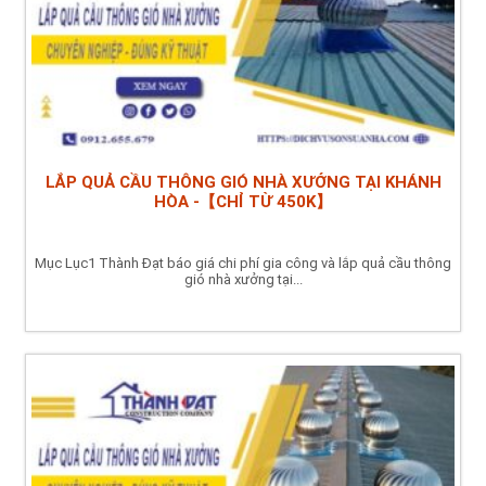
LẮP QUẢ CẦU THÔNG GIÓ NHÀ XƯỞNG TẠI KHÁNH
HÒA -【CHỈ TỪ 450K】
Mục Lục1 Thành Đạt báo giá chi phí gia công và lắp quả cầu thông
gió nhà xưởng tại...