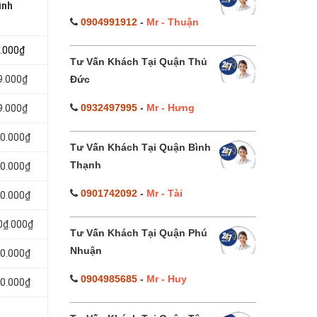
ình
0904991912
-
Mr - Thuận
9.000₫
Tư Vấn Khách Tại Quận Thủ
Đức
9.000₫
0932497995
-
Mr - Hưng
9.000₫
00.000₫
Tư Vấn Khách Tại Quận Bình
Thạnh
00.000₫
0901742092
-
Mr - Tài
00.000₫
0₫.000₫
Tư Vấn Khách Tại Quận Phú
Nhuận
00.000₫
0904985685
-
Mr - Huy
00.000₫