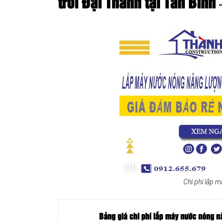
trời Đại Thành tại Tân Bình
Chi phí lắp m
Bảng giá chi phí lắp máy nước nóng n