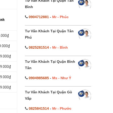
Tư Vấn Khách Tại Quận Tân
Bình
0904712881
-
Mr - Phúc
ình
Tư Vấn Khách Tại Quận Tân
9.000₫
Phú
9.000₫
0825281514
-
Mr - Bình
99.000₫
Tư Vấn Khách Tại Quận Bình
99.000₫
Tân
99.000₫
0904985685
-
Ms - Như Ý
99.000₫
Tư Vấn Khách Tại Quận Gò
Vấp
0825841514
-
Mr - Phước