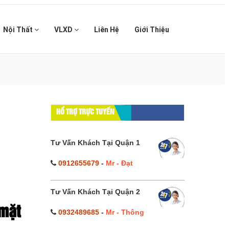
Nội Thất
VLXD
Liên Hệ
Giới Thiệu
HỔ TRỢ TRỰC TUYẾN
Tư Vấn Khách Tại Quận 1
0912655679
-
Mr - Đạt
Tư Vấn Khách Tại Quận 2
 mặt
0932489685
-
Mr - Thông