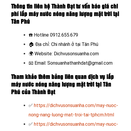
Thông tin liên hệ Thành Đạt tư vấn báo giá chi
phí lắp máy nước nóng năng lượng mặt trời tại
Tân Phú
☎️ Hotline
0912.655.679
🏠
Địa chỉ: Chi nhánh ở tại Tân Phú
🌍
Website:
Dichvusonsuanha.com
📧
Email: Sonsuanhathanhdat@gmail.com
Tham khảo thêm bảng liên quan dịch vụ lắp
máy nước nóng năng lượng mặt trời tại Tân
Phú của Thành Đạt
✅
https://dichvusonsuanha.com/may-nuoc-
nong-nang-luong-mat-troi-tai-tphcm.html
✅
https://dichvusonsuanha.com/may-nuoc-