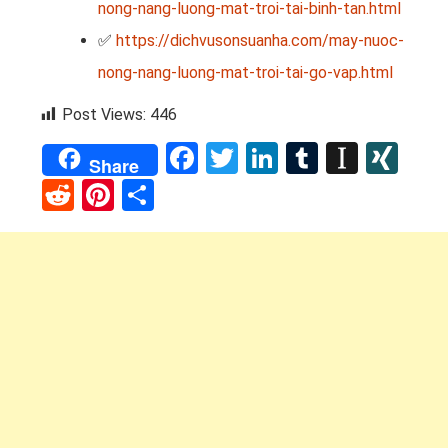
nong-nang-luong-mat-troi-tai-binh-tan.html
✅
https://dichvusonsuanha.com/may-nuoc-
nong-nang-luong-mat-troi-tai-go-vap.html
Post Views:
446
Facebook
Twitter
LinkedIn
Tumblr
Instap
XI
Share
Reddit
Pinterest
Share