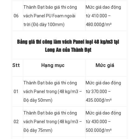
Thành Đạt báo giá thi công
Mức giá dao động
06
vách Panel
PU Foam ngoài
từ 410.000 –
trời (Độ dày 100mm)
480.000₫/m²
Bảng giá thi công làm vách Panel loại
48 kg/m3 tại
Long An của Thành Đạt
Stt
Hạng mục
Mức giá
Thành Đạt báo giá thi công
Mức giá dao động
01
vách Panel
trong (48 kg/m3 –
từ 370.000 –
Độ dày 50mm)
435.000₫/m²
Thành Đạt báo giá thi công
Mức giá dao động
02
vách Panel
trong (48 kg/m3 –
từ 430.000 –
Độ dày 75mm)
500.000₫/m²