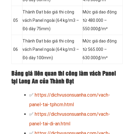
Thành Đạt báo giá thi công
Mức giá dao động
05
vách Panel
ngoài (64 kg/m3 –
từ 480.000 –
Độ dày 75mm)
550.000₫/m²
Thành Đạt báo giá thi công
Mức giá dao động
06
vách Panel
ngoài (64 kg/m3 –
từ 565.000 –
Độ dày 100mm)
630.000₫/m²
Bảng giá liên quan thi công làm vách Panel
tại Long An của Thành Đạt
✅
https://dichvusonsuanha.com/vach-
panel-tai-tphcm.html
✅
https://dichvusonsuanha.com/vach-
panel-tai-di-an.html
✅
https://dichvusonsuanha.com/vach-