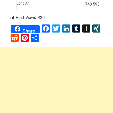
Long An
748 593
Post Views:
424
Facebook
Twitter
LinkedIn
Tumblr
Instap
XI
Share
Reddit
Pinterest
Share