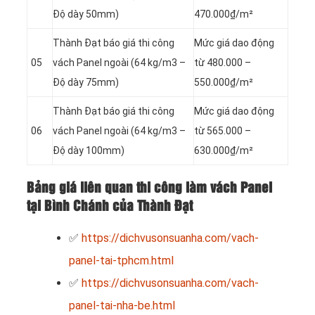
Độ dày 50mm)
470.000₫/m²
Thành Đạt báo giá thi công
Mức giá dao động
05
vách Panel
ngoài (64 kg/m3 –
từ 480.000 –
Độ dày 75mm)
550.000₫/m²
Thành Đạt báo giá thi công
Mức giá dao động
06
vách Panel
ngoài (64 kg/m3 –
từ 565.000 –
Độ dày 100mm)
630.000₫/m²
Bảng giá liên quan thi công làm vách Panel
tại Bình Chánh của Thành Đạt
✅
https://dichvusonsuanha.com/vach-
panel-tai-tphcm.html
✅
https://dichvusonsuanha.com/vach-
panel-tai-nha-be.html