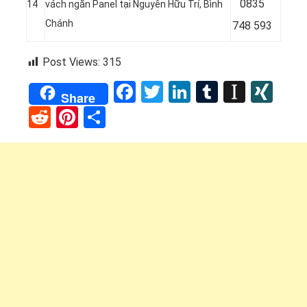
0835
14
vách ngăn Panel tại Nguyễn Hữu Trí, Bình
Chánh
748 593
Post Views:
315
Facebook
Twitter
LinkedIn
Tumblr
Instap
XI
Share
Reddit
Pinterest
Share