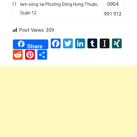
0904
11
lam sóng tại Phường Đông Hưng Thuận,
Quận 12
991 912
Post Views:
309
Facebook
Twitter
LinkedIn
Tumblr
Instap
XI
Share
Reddit
Pinterest
Share