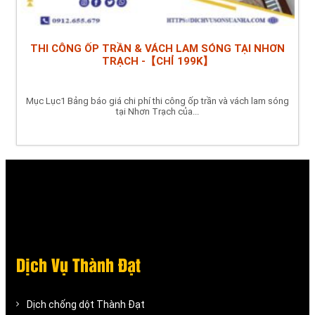
THI CÔNG ỐP TRẦN & VÁCH LAM SÓNG TẠI NHƠN
TRẠCH -【CHỈ 199K】
Mục Lục1 Bảng báo giá chi phí thi công ốp trần và vách lam sóng
tại Nhơn Trạch của...
Dịch Vụ Thành Đạt
Dịch chống dột Thành Đạt