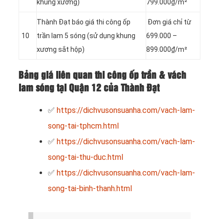
khung xương)
799.000₫/m²
Thành Đạt báo giá thi công ốp
Đơn giá chỉ từ
10
trần lam 5 sóng (sử dụng khung
699.000 –
xương sắt hộp)
899.000₫/m²
Bảng giá liên quan thi công ốp trần & vách
lam sóng tại Quận 12 của Thành Đạt
✅
https://dichvusonsuanha.com/vach-lam-
song-tai-tphcm.html
✅
https://dichvusonsuanha.com/vach-lam-
song-tai-thu-duc.html
✅
https://dichvusonsuanha.com/vach-lam-
song-tai-binh-thanh.html