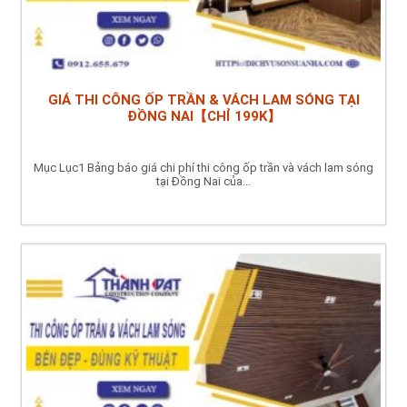
GIÁ THI CÔNG ỐP TRẦN & VÁCH LAM SÓNG TẠI
ĐỒNG NAI【CHỈ 199K】
Mục Lục1 Bảng báo giá chi phí thi công ốp trần và vách lam sóng
tại Đồng Nai của...