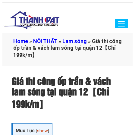
Togg
navig
Home
»
NỘI THẤT
»
Lam sóng
»
Giá thi công
ốp trần & vách lam sóng tại quận 12【Chỉ
199k/m】
Giá thi công ốp trần & vách
lam sóng tại quận 12【Chỉ
199k/m】
Mục Lục
[
show
]