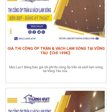
GIÁ THI CÔNG ỐP TRẦN & VÁCH LAM SÓNG TẠI VŨNG
TÀU【CHỈ 199K】
Mục Lục1 Bảng báo giá chi phí thi công ốp trần và vách lam sóng
tại Vũng Tàu của...