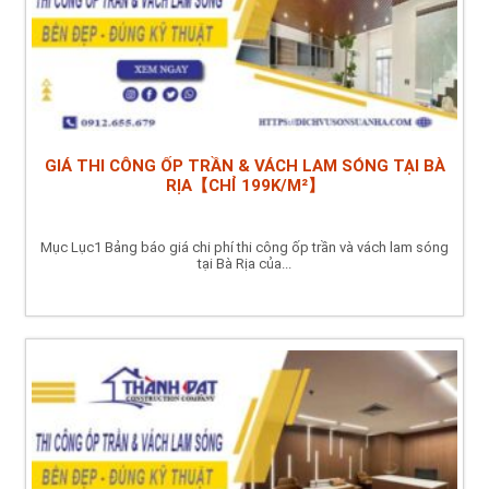
GIÁ THI CÔNG ỐP TRẦN & VÁCH LAM SÓNG TẠI BÀ
RỊA【CHỈ 199K/M²】
Mục Lục1 Bảng báo giá chi phí thi công ốp trần và vách lam sóng
tại Bà Rịa của...