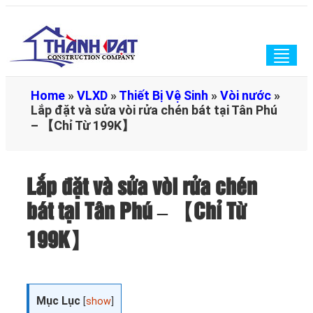
Togg
navig
Home
»
VLXD
»
Thiết Bị Vệ Sinh
»
Vòi nước
»
Lắp đặt và sửa vòi rửa chén bát tại Tân Phú
– 【Chỉ Từ 199K】
Lắp đặt và sửa vòi rửa chén
bát tại Tân Phú – 【Chỉ Từ
199K】
Mục Lục
[
show
]