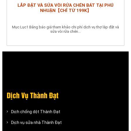
LẮP ĐẶT VÀ SỬA VÒI RỬA CHÉN BÁT TẠI PHÚ
NHUẬN【CHỈ TỪ 199K】
Mục Lục1 Bảng báo giá tham khảo chi phí dịch vụ thợ lắp đặt và
sửa vòi rửa chén...
Dịch Vụ Thành Đạt
Dịch chống dột Thành Đạt
Dịch vụ sửa nhà Thành Đạt