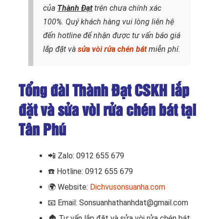
của
Thành Đạt
trên chưa chính xác
100%. Quý khách hàng vui lòng liên hệ
đến hotline để nhận được tư vấn báo giá
lắp đặt và
sửa vòi rửa chén bát
miễn phí.
Tổng đài Thành Đạt
CSKH lắp
đặt và sửa vòi rửa
chén bát tại
Tân Phú
📲
Zalo: 0912 655 679
☎️
Hotline: 0912 655 679
🌍
Website:
Dichvusonsuanha.com
📧
Email: Sonsuanhathanhdat@gmail.com
🏠
Tư vấn lắp đặt và sửa vòi rửa chén bát