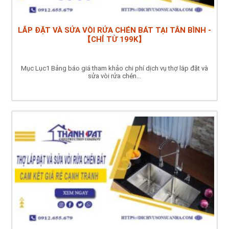
LẮP ĐẶT VÀ SỬA VÒI RỬA CHÉN BÁT TẠI TÂN BÌNH -
【CHỈ TỪ 199K】
Mục Lục1 Bảng báo giá tham khảo chi phí dịch vụ thợ lắp đặt và
sửa vòi rửa chén...