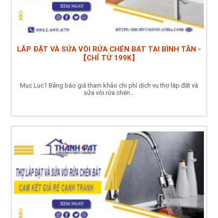
LẮP ĐẶT VÀ SỬA VÒI RỬA CHÉN BÁT TẠI BÌNH TÂN -
【CHỈ TỪ 199K】
Mục Lục1 Bảng báo giá tham khảo chi phí dịch vụ thợ lắp đặt và
sửa vòi rửa chén...