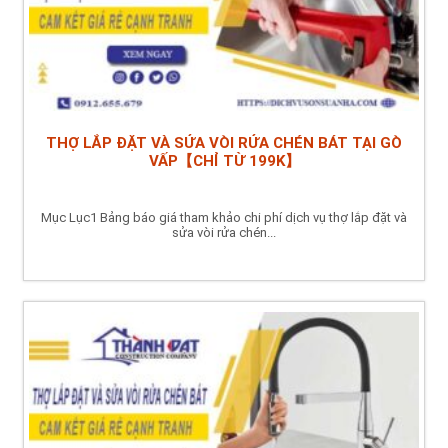
THỢ LẮP ĐẶT VÀ SỬA VÒI RỬA CHÉN BÁT TẠI GÒ
VẤP【CHỈ TỪ 199K】
Mục Lục1 Bảng báo giá tham khảo chi phí dịch vụ thợ lắp đặt và
sửa vòi rửa chén...