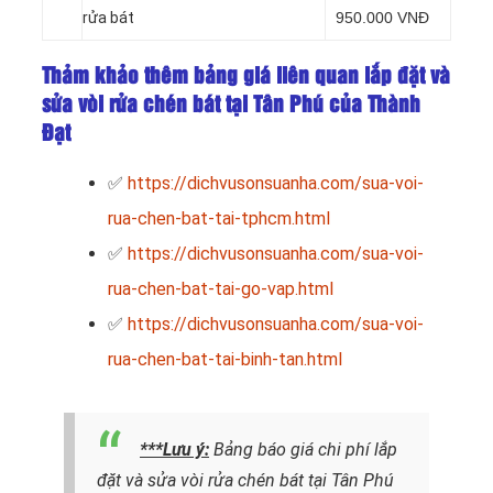
rửa bát
950.000 VNĐ
Thảm khảo thêm bảng giá liên quan lắp đặt và
sửa vòi rửa chén bát tại Tân Phú của Thành
Đạt
✅
https://dichvusonsuanha.com/sua-voi-
rua-chen-bat-tai-tphcm.html
✅
https://dichvusonsuanha.com/sua-voi-
rua-chen-bat-tai-go-vap.html
✅
https://dichvusonsuanha.com/sua-voi-
rua-chen-bat-tai-binh-tan.html
***Lưu ý:
Bảng báo giá chi phí lắp
đặt và sửa vòi rửa chén bát tại Tân Phú