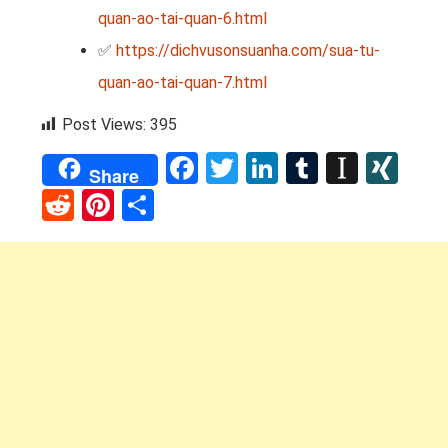
quan-ao-tai-quan-6.html
✅
https://dichvusonsuanha.com/sua-tu-
quan-ao-tai-quan-7.html
Post Views:
395
Facebook
Twitter
LinkedIn
Tumblr
Instap
XI
Share
Reddit
Pinterest
Share