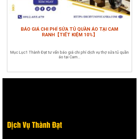
BÁO GIÁ CHI PHÍ SỬA TỦ QUẦN ÁO TẠI CAM
RANH【TIẾT KIỆM 10%】
Mục Lục1 Thành Đạt tư vấn báo giá chi phí dịch vụ thợ sửa tủ quần
áo tại Cam...
Dịch Vụ Thành Đạt