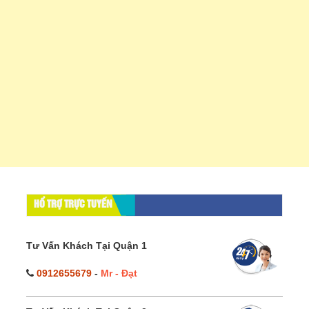
HỔ TRỢ TRỰC TUYẾN
Tư Vấn Khách Tại Quận 1
0912655679
-
Mr - Đạt