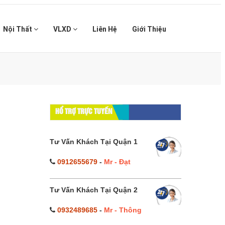
Nội Thất
VLXD
Liên Hệ
Giới Thiệu
】
HỔ TRỢ TRỰC TUYẾN
Tư Vấn Khách Tại Quận 1
0912655679
-
Mr - Đạt
Tư Vấn Khách Tại Quận 2
0932489685
-
Mr - Thông