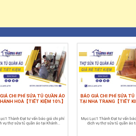
GIÁ CHI PHÍ SỬA TỦ QUẦN ÁO
BÁO GIÁ CHI PHÍ SỬA TỦ
KHÁNH HOÀ【TIẾT KIỆM 10%】
TẠI NHA TRANG【TIẾT K
ục1 Thành Đạt tư vấn báo giá chi phí
Mục Lục1 Thành Đạt tư vấn báo 
h vụ thợ sửa tủ quần áo tại Khánh...
dịch vụ thợ sửa tủ quần áo tạ