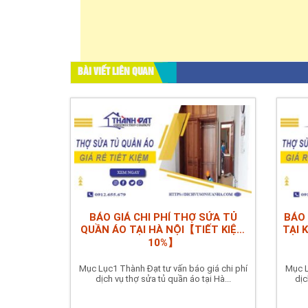
BÀI VIẾT LIÊN QUAN
BÁO GIÁ CHI PHÍ THỢ SỬA TỦ
BÁO 
QUẦN ÁO TẠI HÀ NỘI【TIẾT KIỆM
TẠI 
10%】
Mục Lục1 Thành Đạt tư vấn báo giá chi phí
Mục L
dịch vụ thợ sửa tủ quần áo tại Hà...
dịc