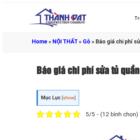
Tr
Home
»
NỘI THẤT
»
Gỗ
»
Báo giá chi phí 
Báo giá chi phí sửa tủ qu
Mục Lục
[
show
]
5/5 - (12 bình chọn)