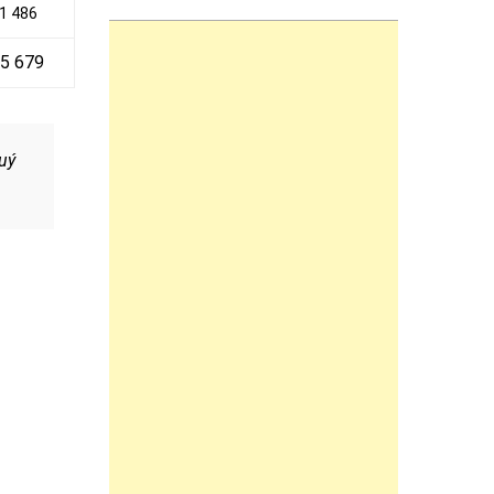
1 486
55 679
uý