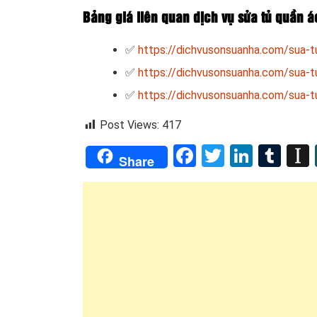
Bảng giá liên quan dịch vụ sửa tủ quần á
✅
https://dichvusonsuanha.com/sua-t
✅
https://dichvusonsuanha.com/sua-tu
✅
https://dichvusonsuanha.com/sua-tu
Post Views:
417
Facebook
Twitter
Linked
Tum
Share