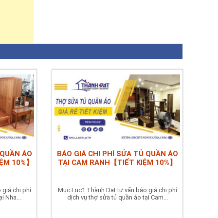
 QUẦN ÁO
BÁO GIÁ CHI PHÍ SỬA TỦ QUẦN ÁO
IỆM 10%】
TẠI CAM RANH【TIẾT KIỆM 10%】
giá chi phí
Mục Lục1 Thành Đạt tư vấn báo giá chi phí
i Nha...
dịch vụ thợ sửa tủ quần áo tại Cam...