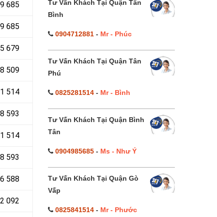
Tư Vấn Khách Tại Quận Tân
89 685
Bình
9 685
0904712881
-
Mr - Phúc
5 679
Tư Vấn Khách Tại Quận Tân
48 509
Phú
1 514
0825281514
-
Mr - Bình
8 593
Tư Vấn Khách Tại Quận Bình
Tân
1 514
0904985685
-
Ms - Như Ý
8 593
Tư Vấn Khách Tại Quận Gò
06 588
Vấp
42 092
0825841514
-
Mr - Phước