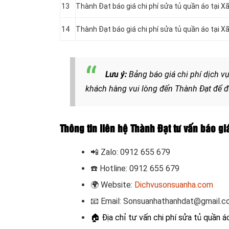
13
Thành Đạt báo giá chi phí sửa tủ quần áo tại 
14
Thành Đạt báo giá chi phí sửa tủ quần áo tại 
Lưu ý:
Bảng b
áo giá chi phí dịch 
khách hàng vui lòng đến Thành Đạt để đư
Thông tin liên hệ Thành Đạt tư vấn báo gi
📲
Zalo: 0912 655 679
☎️
Hotline: 0912 655 679
🌍
Website:
Dichvusonsuanha.com
📧
Email: Sonsuanhathanhdat@gmail.
🏠
Địa chỉ tư vấn chi phí sửa tủ quần 