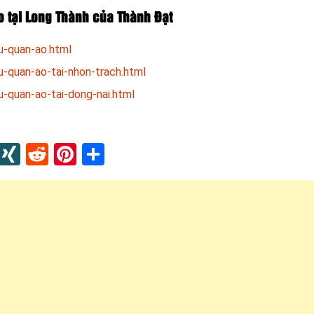
o tại Long Thành của Thành Đạt
u-quan-ao.html
-quan-ao-tai-nhon-trach.html
-quan-ao-tai-dong-nai.html
In
blr
Instapaper
XING
Reddit
Pinterest
Share