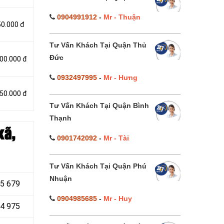
0904991912
-
Mr - Thuận
50.000 đ
Tư Vấn Khách Tại Quận Thủ
Đức
000.000 đ
0932497995
-
Mr - Hưng
050.000 đ
Tư Vấn Khách Tại Quận Bình
Thạnh
xã,
0901742092
-
Mr - Tài
Tư Vấn Khách Tại Quận Phú
Nhuận
55 679
0904985685
-
Mr - Huy
44 975