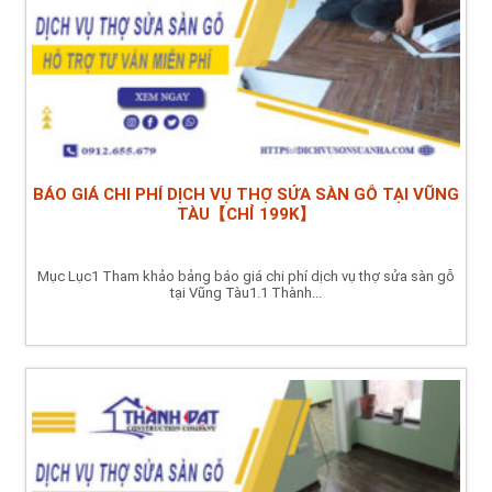
BÁO GIÁ CHI PHÍ DỊCH VỤ THỢ SỬA SÀN GỖ TẠI VŨNG
TÀU【CHỈ 199K】
Mục Lục1 Tham khảo bảng báo giá chi phí dịch vụ thợ sửa sàn gỗ
tại Vũng Tàu1.1 Thành...