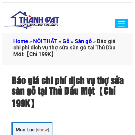
Togg
navig
Home
»
NỘI THẤT
»
Gỗ
»
Sàn gỗ
»
Báo giá
chi phí dịch vụ thợ sửa sàn gỗ tại Thủ Dầu
Một【Chỉ 199K】
Báo giá chi phí dịch vụ thợ sửa
sàn gỗ tại Thủ Dầu Một【Chỉ
199K】
Mục Lục
[
show
]