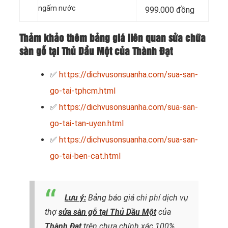
ngấm nước
999.000 đồng
Thảm khảo thêm bảng giá liên quan sửa chữa
sàn gỗ tại Thủ Dầu Một của Thành Đạt
✅
https://dichvusonsuanha.com/sua-san-
go-tai-tphcm.html
✅
https://dichvusonsuanha.com/sua-san-
go-tai-tan-uyen.html
✅
https://dichvusonsuanha.com/sua-san-
go-tai-ben-cat.html
Lưu ý:
Bảng báo giá chi phí dịch vụ
thợ
sửa sàn gỗ tại Thủ Dầu Một
của
Thành Đạt
trên chưa chính xác 100%.