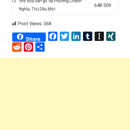
13
thợ sửa sàn gỗ tại Phường Chánh
648 509
Nghĩa
, Thủ Dầu Một
Post Views:
368
Facebook
Twitter
LinkedIn
Tumblr
Instap
XI
Share
Reddit
Pinterest
Share