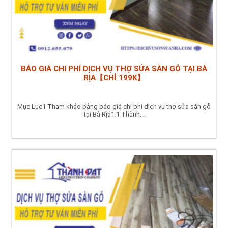
BÁO GIÁ CHI PHÍ DỊCH VỤ THỢ SỬA SÀN GỖ TẠI BÀ
RỊA【CHỈ 199K】
Mục Lục1 Tham khảo bảng báo giá chi phí dịch vụ thợ sửa sàn gỗ
tại Bà Rịa1.1 Thành...