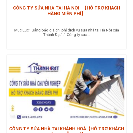
CÔNG TY SỬA NHÀ TẠI HÀ NỘI -【HỖ TRỢ KHÁCH
HÀNG MIỄN PHÍ】
Mục Lục1 Bảng báo giá chi phí dịch vụ sửa nhà tại Hà Nội của
Thành Đạt1.1 Công ty sửa...
CÔNG TY SỬA NHÀ TẠI KHÁNH HOÀ【HỖ TRỢ KHÁCH