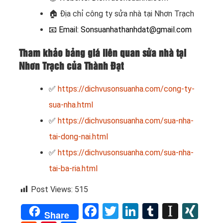
🏠
Địa chỉ công ty sửa nhà tại Nhơn Trạch
📧
Email: Sonsuanhathanhdat@gmail.com
Tham khảo bảng giá liên quan sửa nhà tại
Nhơn Trạch của Thành Đạt
✅
https://dichvusonsuanha.com/cong-ty-
sua-nha.html
✅
https://dichvusonsuanha.com/sua-nha-
tai-dong-nai.html
✅
https://dichvusonsuanha.com/sua-nha-
tai-ba-ria.html
Post Views:
515
Facebook
Twitter
LinkedIn
Tumblr
Instap
XI
Share