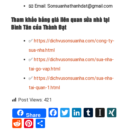
📧
Email: Sonsuanhathanhdat@gmail.com
Tham khảo bảng giá liên quan sửa nhà tại
Bình Tân của Thành Đạt
✅
https://dichvusonsuanha.com/cong-ty-
sua-nha.html
✅
https://dichvusonsuanha.com/sua-nha-
tai-go-vap.html
✅
https://dichvusonsuanha.com/sua-nha-
tai-quan-1.html
Post Views:
421
Facebook
Twitter
LinkedIn
Tumblr
Instap
XI
Share
Reddit
Pinterest
Share