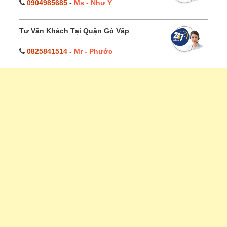
0904985685
-
Ms - Như Ý
Tư Vấn Khách Tại Quận Gò Vấp
0825841514
-
Mr - Phước