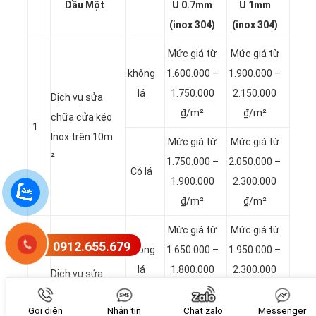
Dầu Một
U 0.7mm
U 1mm
(inox 304)
(inox 304)
Mức giá từ
Mức giá từ
không
1.600.000 –
1.900.000 –
lá
1.750.000
2.150.000
Dịch vụ sửa
₫/m²
₫/m²
chữa cửa kéo
1
Inox trên 10m
Mức giá từ
Mức giá từ
²
1.750.000 –
2.050.000 –
Có lá
1.900.000
2.300.000
₫/m²
₫/m²
Mức giá từ
Mức giá từ
0912.655.679
không
1.650.000 –
1.950.000 –
lá
1.800.000
2.300.000
Dịch vụ sửa
₫/m²
₫/m²
chữa cửa kéo
2
Gọi điện
Nhắn tin
Chat zalo
Messenger
Inox từ 8 – 9.9