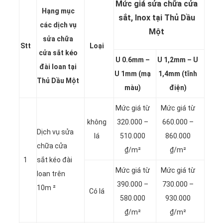
Mức giá sửa chữa cửa
Hạng mục
sắt, Inox tại Thủ Dầu
các dịch vụ
Một
sửa chữa
Stt
Loại
cửa sắt kéo
U 0.6mm –
U 1,2mm – U
đài loan tại
U 1mm (mạ
1,4mm (tĩnh
Thủ Dầu Một
màu)
điện)
Mức giá từ
Mức giá từ
không
320.000 –
660.000 –
Dịch vụ sửa
lá
510.000
860.000
chữa cửa
₫/m²
₫/m²
1
sắt kéo đài
Mức giá từ
Mức giá từ
loan trên
390.000 –
730.000 –
10m ²
Có lá
580.000
930.000
₫/m²
₫/m²