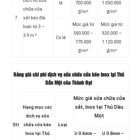
Dịch vụ sửa
lá
700.000
1.050.000
chữa cửa
₫/m²
₫/m²
7
sắt kéo đài
Mức giá từ
Mức giá từ
loan từ 3 –
580.000 –
920.000 –
3.9 m ²
Có lá
770.000
1.120.000
₫/m²
₫/m²
Bảng giá chi phí dịch vụ sửa chữa cửa kéo Inox tại Thủ
Dầu Một của Thành Đạt
Mức giá sửa chữa cửa
sắt, Inox tại Thủ Dầu
Hạng mục các
Một
dịch vụ sửa
Stt
chữa cửa kéo
Loại
Inox tại Thủ
U 0.6mm –
U 0.8mm –