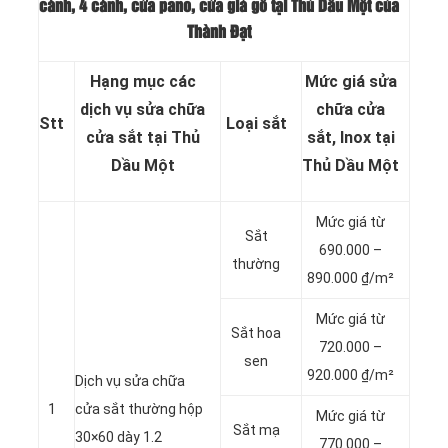
cánh, 4 cánh, cửa pano, cửa giả gỗ tại Thủ Dầu Một của
Thành Đạt
Hạng mục các
Mức giá sửa
dịch vụ sửa chữa
chữa cửa
Stt
Loại sắt
cửa sắt tại Thủ
sắt, Inox tại
Dầu Một
Thủ Dầu Một
Mức giá từ
Sắt
690.000 –
thường
890.000 ₫/m²
Mức giá từ
Sắt hoa
720.000 –
sen
920.000 ₫/m²
Dịch vụ sửa chữa
1
cửa sắt thường hộp
Mức giá từ
Sắt mạ
30×60 dày 1.2
770.000 –