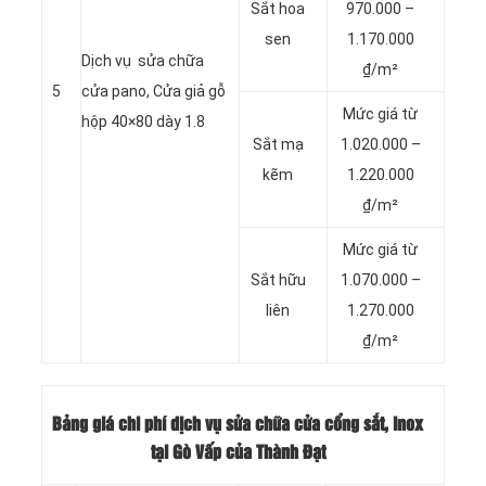
Sắt hoa
970.000 –
sen
1.170.000
Dịch vụ sửa chữa
₫/m²
5
cửa pano, Cửa giả gỗ
Mức giá từ
hộp 40×80 dày 1.8
Sắt mạ
1.020.000 –
kẽm
1.220.000
₫/m²
Mức giá từ
Sắt hữu
1.070.000 –
liên
1.270.000
₫/m²
Bảng giá chi phí dịch vụ sửa chữa cửa cổng sắt, inox
tại Gò Vấp của Thành Đạt