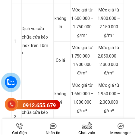
Mức giá từ
Mức giá từ
không
1.600.000 –
1.900.000 –
lá
1.750.000
2.150.000
Dịch vụ sửa
₫/m²
₫/m²
chữa cửa kéo
1
Inox trên 10m
Mức giá từ
Mức giá từ
²
1.750.000 –
2.050.000 –
Có lá
1.900.000
2.300.000
₫/m²
₫/m²
Mức giá từ
Mức giá từ
không
1.650.000 –
1.950.000 –
lá
1.800.000
2.300.000
Dịch vụ sửa
0912.655.679
₫/m²
₫/m²
chữa cửa kéo
2
Inox từ 8 – 9.9
Mức giá từ
Mức giá từ
m ²
1.800.000 –
2.100.000 –
Gọi điện
Nhắn tin
Chat zalo
Messenger