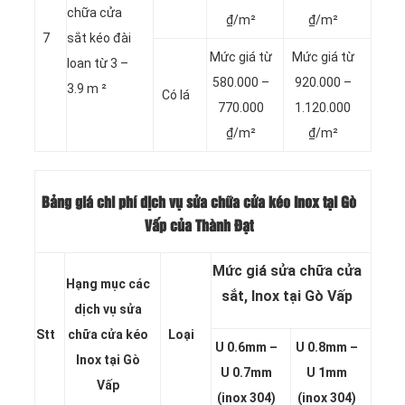
chữa cửa
₫/m²
₫/m²
7
sắt kéo đài
Mức giá từ
Mức giá từ
loan từ 3 –
580.000 –
920.000 –
3.9 m ²
Có lá
770.000
1.120.000
₫/m²
₫/m²
Bảng giá chi phí dịch vụ sửa chữa cửa kéo Inox tại Gò
Vấp của Thành Đạt
Mức giá sửa chữa cửa
Hạng mục các
sắt, Inox tại Gò Vấp
dịch vụ sửa
Stt
chữa cửa kéo
Loại
U 0.6mm –
U 0.8mm –
Inox tại Gò
U 0.7mm
U 1mm
Vấp
(inox 304)
(inox 304)