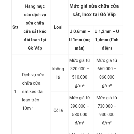
Mức giá sửa chữa cửa
Hạng mục
sắt, Inox tại Gò Vấp
các dịch vụ
sửa chữa
Stt
Loại
cửa sắt kéo
U 0.6mm –
U 1,2mm – U
đài loan tại
U 1mm (mạ
1,4mm (tĩnh
Gò Vấp
màu)
điện)
Mức giá từ
Mức giá từ
không
320.000 –
660.000 –
Dịch vụ sửa
lá
510.000
860.000
chữa cửa
₫/m²
₫/m²
1
sắt kéo đài
Mức giá từ
Mức giá từ
loan trên
390.000 –
730.000 –
10m ²
Có lá
580.000
930.000
₫/m²
₫/m²