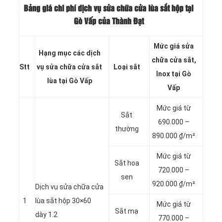
Bảng giá chi phí dịch vụ
sửa chữa cửa lùa sắt hộp tại
Gò Vấp của Thành Đạt
Mức giá sửa
Hạng mục các dịch
chữa cửa sắt,
Stt
vụ sửa chữa cửa sắt
Loại sắt
Inox tại Gò
lùa tại Gò Vấp
Vấp
Mức giá từ
Sắt
690.000 –
thường
890.000 ₫/m²
Mức giá từ
Sắt hoa
720.000 –
sen
920.000 ₫/m²
Dịch vụ sửa chữa cửa
1
lùa sắt hộp 30×60
Mức giá từ
Sắt mạ
dày 1.2
770.000 –