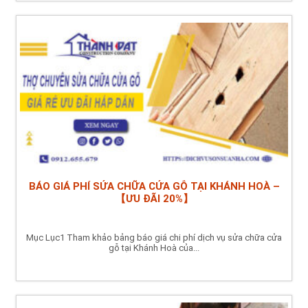
BÁO GIÁ PHÍ SỬA CHỮA CỬA GỖ TẠI KHÁNH HOÀ –
【ƯU ĐÃI 20%】
Mục Lục1 Tham khảo bảng báo giá chi phí dịch vụ sửa chữa cửa
gỗ tại Khánh Hoà của...