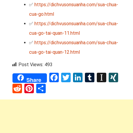
✅
https://dichvusonsuanha.com/sua-chua-
cua-go.html
✅
https://dichvusonsuanha.com/sua-chua-
cua-go-tai-quan-11.html
✅
https://dichvusonsuanha.com/sua-chua-
cua-go-tai-quan-12.html
Post Views:
493
Facebook
Twitter
LinkedIn
Tumblr
Instap
XI
Share
Reddit
Pinterest
Share