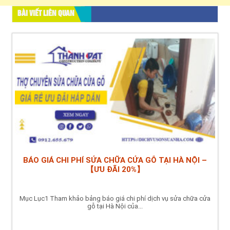
BÀI VIẾT LIÊN QUAN
BÁO GIÁ CHI PHÍ SỬA CHỮA CỬA GỖ TẠI HÀ NỘI –
【ƯU ĐÃI 20%】
Mục Lục1 Tham khảo bảng báo giá chi phí dịch vụ sửa chữa cửa
gỗ tại Hà Nội của...