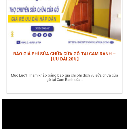
BÁO GIÁ PHÍ SỬA CHỮA CỬA GỖ TẠI CAM RANH –
【ƯU ĐÃI 20%】
Mục Lục1 Tham khảo bảng báo giá chi phí dịch vụ sửa chữa cửa
gỗ tại Cam Ranh của...