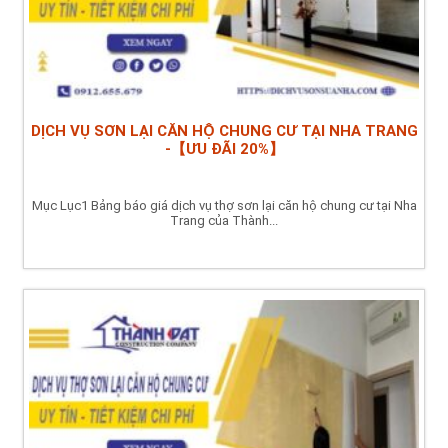
DỊCH VỤ SƠN LẠI CĂN HỘ CHUNG CƯ TẠI NHA TRANG
-【ƯU ĐÃI 20%】
Mục Lục1 Bảng báo giá dịch vụ thợ sơn lại căn hộ chung cư tại Nha
Trang của Thành...