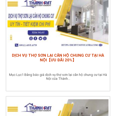
DỊCH VỤ THỢ SƠN LẠI CĂN HỘ CHUNG CƯ TẠI HÀ
NỘI【ƯU ĐÃI 20%】
Mục Lục1 Bảng báo giá dịch vụ thợ sơn lại căn hộ chung cư tại Hà
Nội của Thành...