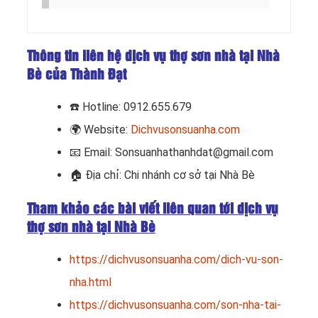
Thông tin liên hệ dịch vụ thợ sơn nhà tại Nhà
Bè của Thành Đạt
☎️
Hotline: 0912.655.679
🌍
Website:
Dichvusonsuanha.com
📧
Email: Sonsuanhathanhdat@gmail.com
🏠
Địa chỉ: Chi nhánh cơ sở tại Nhà Bè
Tham khảo các bài viết liên quan tới dịch vụ
thợ sơn nhà tại Nhà Bè
https://dichvusonsuanha.com/dich-vu-son-
nha.html
https://dichvusonsuanha.com/son-nha-tai-