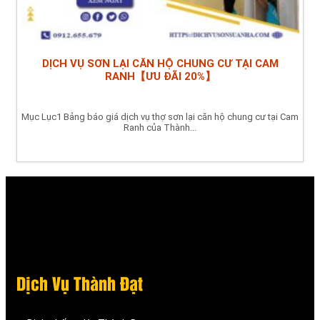
DỊCH VỤ SƠN LẠI CĂN HỘ CHUNG CƯ TẠI CAM
RANH【ƯU ĐÃI 20%】
Mục Lục1 Bảng báo giá dịch vụ thợ sơn lại căn hộ chung cư tại Cam
Ranh của Thành...
Dịch Vụ Thành Đạt