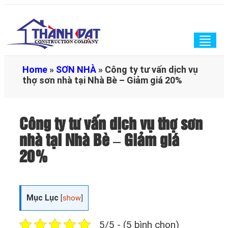
Togg
navig
Home
»
SƠN NHÀ
»
Công ty tư vấn dịch vụ
thợ sơn nhà tại Nhà Bè – Giảm giá 20%
Công ty tư vấn dịch vụ thợ sơn
nhà tại Nhà Bè – Giảm giá
20%
Mục Lục
[
show
]
5/5 - (5 bình chọn)