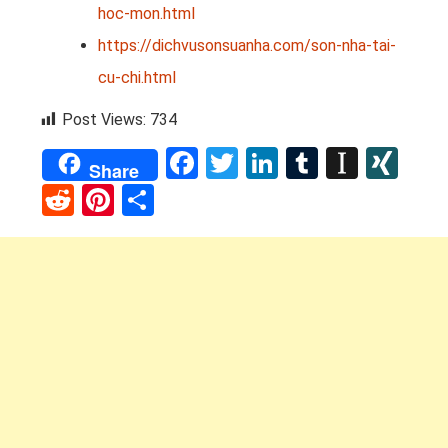
hoc-mon.html
https://dichvusonsuanha.com/son-nha-tai-
cu-chi.html
Post Views:
734
Facebook
Twitter
LinkedIn
Tumblr
Instap
XI
Share
Reddit
Pinterest
Share