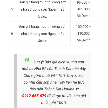
Đơn giá hạng mục thi công sơn
95.000 –
5
105.000
nhà sử dụng sơn
Ngoại thất
VNĐ/m²
Dulux
Đơn giá hạng mục thi công sơn
100.000 –
6
110.000
nhà sử dụng sơn
Ngoại thất
VNĐ/m²
Jotun
Lưu ý:
Báo giá dịch vụ thợ sơn
nhà tại Nhà Bè của Thành Đạt trên đây.
Chưa gồm thuế VAT 10%. Quý khách
có nhu cầu sơn nhà. Hãy liên hệ trực
tiếp đến Thành Đạt Hotline
☎️
0912.655.679
để được tư vấn báo giá
miễn phí 100%.