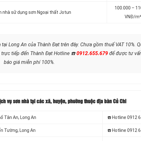
100.000 – 11
n nhà sử dụng sơn
Ngoại thất Jotun
VNĐ/m
à tại Long An của Thành Đạt trên đây. Chưa gồm thuế VAT 10%. Q
 trực tiếp đến Thành Đạt Hotline
☎️
0912.655.679
để được tư vấ
báo giá miễn phí 100%.
ịch vụ sơn nhà tại các xã, huyện, phường thuộc địa bàn Củ Chi
hố Tân An
, Long An
☎️ Hotline 0912 
iến Tường
, Long An
☎️ Hotline 0912 