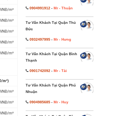
0904991912
-
Mr - Thuận
0 VNĐ/m²
0 VNĐ/m²
Tư Vấn Khách Tại Quận Thủ
Đức
0 VNĐ/m²
0932497995
-
Mr - Hưng
0 VNĐ/m²
0 VNĐ/m²
Tư Vấn Khách Tại Quận Bình
Thạnh
0901742092
-
Mr - Tài
Đ/m²)
Tư Vấn Khách Tại Quận Phú
0 VNĐ/m²
Nhuận
0904985685
-
Mr - Huy
0 VNĐ/m²
0 VNĐ/m²