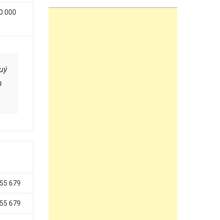
0.000
²
uý
n
655 679
655 679