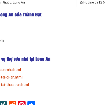
ần Giuộc
, Long An
☎️ Hotline 0912 
 Long An của Thành Đạt
com
 vụ thợ sơn nhà tại Long An
son-nha.html
tai-di-an.html
tai-thuan-an.html
In
blr
Instapaper
XING
Reddit
Pinterest
Share