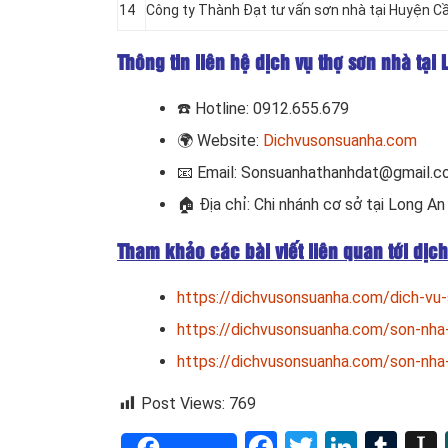
14
Công ty Thành Đạt tư vấn sơn nhà tại Huyện C
Thông tin liên hệ dịch vụ thợ sơn nhà tại
☎️
Hotline: 0912.655.679
🌍
Website:
Dichvusonsuanha.com
📧
Email: Sonsuanhathanhdat@gmail.
🏠
Địa chỉ: Chi nhánh cơ sở tại Long An
Tham khảo các bài viết liên quan tới dịch
https://dichvusonsuanha.com/dich-vu-
https://dichvusonsuanha.com/son-nha-
https://dichvusonsuanha.com/son-nha-
Post Views:
769
Facebook
Twitter
Linked
Tum