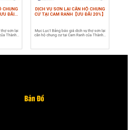
HỘ CHUNG
DỊCH VỤ SƠN LẠI CĂN HỘ CHUNG
ƯU ĐÃI
CƯ TẠI CAM RANH【ƯU ĐÃI 20%】
thợ sơn lại
Mục Lục1 Bảng báo giá dịch vụ thợ sơn lại
của Thành...
căn hộ chung cư tại Cam Ranh của Thành...
Bản Đồ