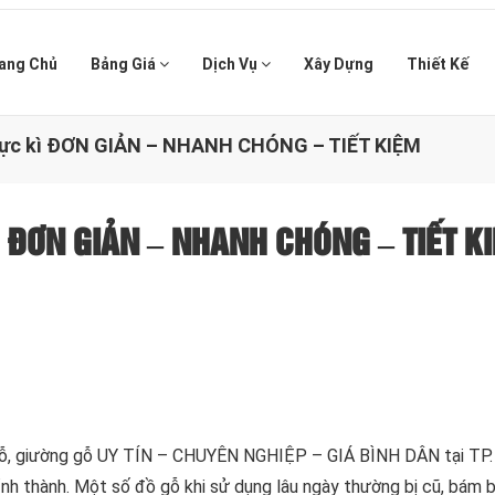
ang Chủ
Bảng Giá
Dịch Vụ
Xây Dựng
Thiết Kế
à cực kì ĐƠN GIẢN – NHANH CHÓNG – TIẾT KIỆM
 kì ĐƠN GIẢN – NHANH CHÓNG – TIẾT K
gỗ, giường gỗ UY TÍN – CHUYÊN NGHIỆP – GIÁ BÌNH DÂN tại TP.
tỉnh thành. Một số đồ gỗ khi sử dụng lâu ngày thường bị cũ, bám 