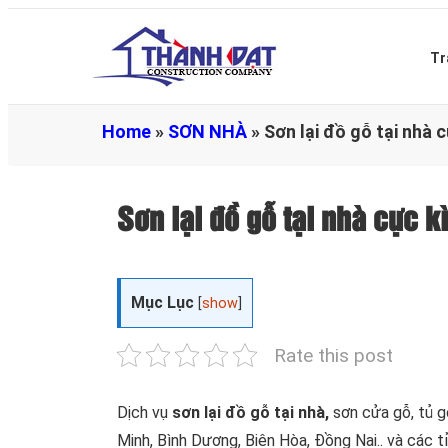
Tr
Home
»
SƠN NHÀ
»
Sơn lại đồ gỗ tại nh
Sơn lại đồ gỗ tại nhà cực
Mục Lục
[
show
]
Rate this post
Dịch vụ
sơn lại đồ gỗ tại nhà,
sơn cửa gỗ, tủ 
Minh, Bình Dương, Biên Hòa, Đồng Nai.. và các 