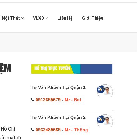
Nội Thất
VLXD
Liên Hệ
Giới Thiệu
IỆM
HỔ TRỢ TRỰC TUYẾN
Tư Vấn Khách Tại Quận 1
0912655679
-
Mr - Đạt
Tư Vấn Khách Tại Quận 2
 Hồ Chí
0932489685
-
Mr - Thông
bẩn mất đi