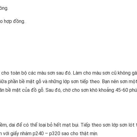
ông.
eo hợp đồng.
n cho toàn bộ các màu sơn sau đó. Làm cho màu sơn cũ không gâ
giữa phần bề mặt gỗ và những lớp sơn tiếp theo. Bạn nên sơn một
ần bề mặt của đồ gỗ. Sau đó, chờ cho sơn khô khoảng 45-60 ph
m, dai để có thể loại bỏ hết mạt bụi. Tiếp theo sơn lớp sơn lót 
 với giấy nhám p240 – p320 sao cho thật mịn.