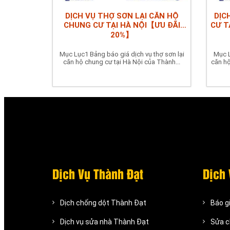
DỊCH VỤ THỢ SƠN LẠI CĂN HỘ
DỊC
CHUNG CƯ TẠI HÀ NỘI【ƯU ĐÃI
CƯ T
20%】
Mục Lục1 Bảng báo giá dịch vụ thợ sơn lại
Mục L
căn hộ chung cư tại Hà Nội của Thành...
căn hộ
Dịch Vụ Thành Đạt
Dịch 
Dịch chống dột Thành Đạt
Báo gi
Dịch vụ sửa nhà Thành Đạt
Sửa c