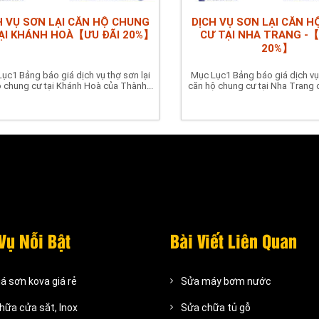
H VỤ SƠN LẠI CĂN HỘ CHUNG
DỊCH VỤ SƠN LẠI CĂN 
ẠI KHÁNH HOÀ【ƯU ĐÃI 20%】
CƯ TẠI NHA TRANG -【
20%】
ục1 Bảng báo giá dịch vụ thợ sơn lại
Mục Lục1 Bảng báo giá dịch vụ 
 chung cư tại Khánh Hoà của Thành...
căn hộ chung cư tại Nha Trang 
Vụ Nỗi Bật
Bài Viết Liên Quan
á sơn kova giá rẻ
Sửa máy bơm nước
hữa cửa sắt, Inox
Sửa chữa tủ gỗ