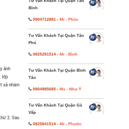
Tư Vấn Khách Tại Quận Tân
Bình
0904712881
-
Mr - Phúc
Tư Vấn Khách Tại Quận Tân
Phú
0825281514
-
Mr - Bình
y ảnh
Tư Vấn Khách Tại Quận Bình
 lớp
Tân
út xả nhám
0904985685
-
Ms - Như Ý
Tư Vấn Khách Tại Quận Gò
Vấp
thứ 2. Sau
0825841514
-
Mr - Phước