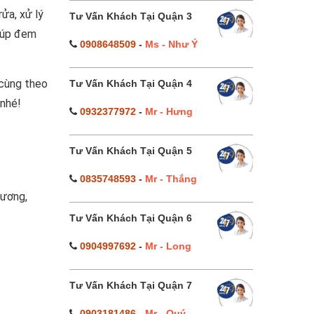
ửa, xử lý
Tư Vấn Khách Tại Quận 3
giúp đem
0908648509
-
Ms - Như Ý
 cùng theo
Tư Vấn Khách Tại Quận 4
 nhé!
0932377972
-
Mr - Hưng
Tư Vấn Khách Tại Quận 5
0835748593
-
Mr - Thắng
Dương,
Tư Vấn Khách Tại Quận 6
0904997692
-
Mr - Long
Tư Vấn Khách Tại Quận 7
0903181486
-
Mr - Quý