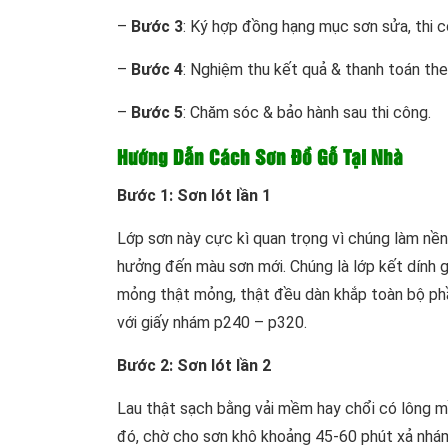
–
Bước 3
: Ký hợp đồng hạng mục sơn sửa, thi c
–
Bước 4
: Nghiệm thu kết quả & thanh toán th
–
Bước 5
: Chăm sóc & bảo hành sau thi công.
Hướng Dẫn Cách Sơn Đồ Gỗ Tại Nhà
Bước 1: Sơn lót lần 1
Lớp sơn này cực kì quan trọng vì chúng làm nề
hưởng đến màu sơn mới. Chúng là lớp kết dính 
mỏng thật mỏng, thật đều dàn khắp toàn bộ ph
với giấy nhám p240 – p320.
Bước 2: Sơn lót lần 2
Lau thật sạch bằng vải mềm hay chổi có lông mề
đó, chờ cho sơn khô khoảng 45-60 phút xả nhám