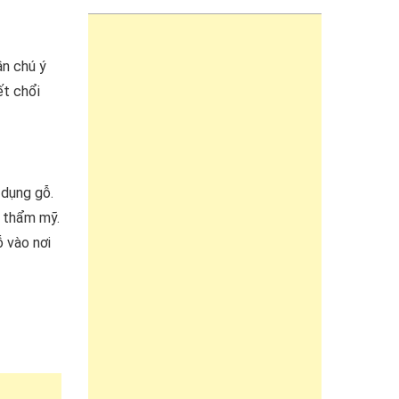
ần chú ý
ết chổi
 dụng gỗ.
ộ thẩm mỹ.
ỗ vào nơi