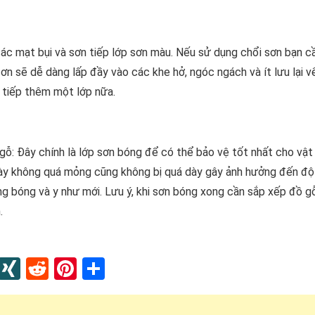
các mạt bụi và sơn tiếp lớp sơn màu. Nếu sử dụng chổi sơn bạn c
ơn sẽ dễ dàng lấp đầy vào các khe hở, ngóc ngách và ít lưu lại v
 tiếp thêm một lớp nữa.
 gỗ: Đây chính là lớp sơn bóng để có thể bảo vệ tốt nhất cho vật
 này không quá mỏng cũng không bị quá dày gây ảnh hưởng đến đ
ng bóng và y như mới. Lưu ý, khi sơn bóng xong cần sắp xếp đồ g
.
In
blr
Instapaper
XING
Reddit
Pinterest
Share