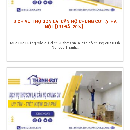
DỊCH VỤ THỢ SƠN LẠI CĂN HỘ CHUNG CƯ TẠI HÀ
NỘI【ƯU ĐÃI 20%】
Mục Lục1 Bảng báo giá dịch vụ thợ sơn lại căn hộ chung cư tại Hà
Nội của Thành...