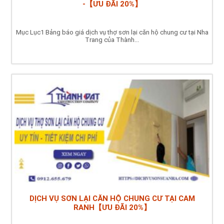
-【ƯU ĐÃI 20%】
Mục Lục1 Bảng báo giá dịch vụ thợ sơn lại căn hộ chung cư tại Nha
Trang của Thành...
DỊCH VỤ SƠN LẠI CĂN HỘ CHUNG CƯ TẠI CAM
RANH【ƯU ĐÃI 20%】