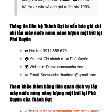
hỗ trợ tư vấn và báo giá miễn phí 100%.
Thông tin liên hệ Thành Đạt tư vấn báo giá chi
phí lắp máy nước nóng năng lượng mặt trời tại
Phú Xuyên
☎️ Hotline
0912.655.679
🏠
Địa chỉ: Chi nhánh ở tại Phú Xuyên
🌍
Website:
Dichvusonsuanha.com
📧
Email: Sonsuanhathanhdat@gmail.com
Tham khảo thêm bảng liên quan dịch vụ lắp
máy nước nóng năng lượng mặt trời tại Phú
Xuyên của Thành Đạt
✅
https://dichvusonsuanha.com/may-nuoc-