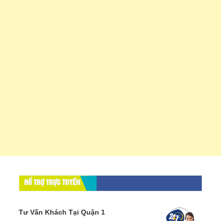
HỔ TRỢ TRỰC TUYẾN
Tư Vấn Khách Tại Quận 1