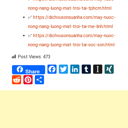
nong-nang-luong-mat-troi-tai-tphcm.html
✅
https://dichvusonsuanha.com/may-nuoc-
nong-nang-luong-mat-troi-tai-me-linh.html
✅
https://dichvusonsuanha.com/may-nuoc-
nong-nang-luong-mat-troi-tai-soc-son.html
Post Views:
473
Facebook
Twitter
LinkedIn
Tumblr
Instap
XI
Share
Reddit
Pinterest
Share