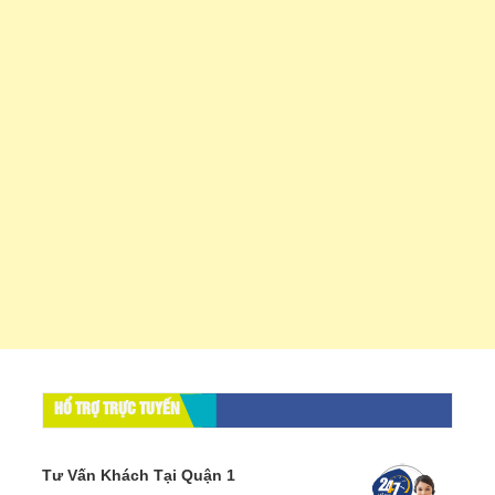
HỔ TRỢ TRỰC TUYẾN
Tư Vấn Khách Tại Quận 1