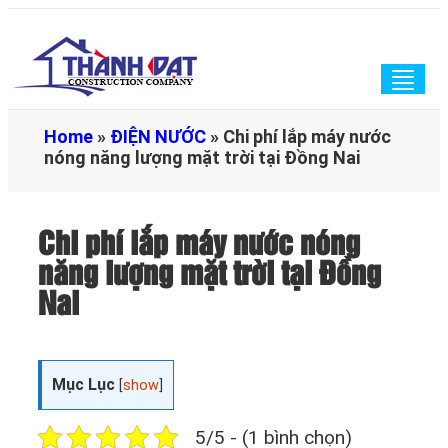
Togg
navig
Home
»
ĐIỆN NƯỚC
»
Chi phí lắp máy nước
nóng năng lượng mặt trời tại Đồng Nai
Chi phí lắp máy nước nóng
năng lượng mặt trời tại Đồng
Nai
Mục Lục
[
show
]
5/5 - (1 bình chọn)