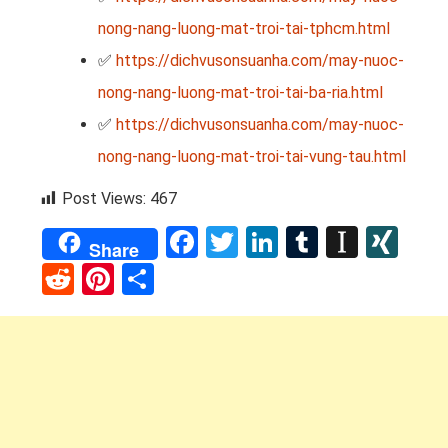
nong-nang-luong-mat-troi-tai-tphcm.html
✅
https://dichvusonsuanha.com/may-nuoc-
nong-nang-luong-mat-troi-tai-ba-ria.html
✅
https://dichvusonsuanha.com/may-nuoc-
nong-nang-luong-mat-troi-tai-vung-tau.html
Post Views:
467
Facebook
Twitter
LinkedIn
Tumblr
Instap
XI
Share
Reddit
Pinterest
Share