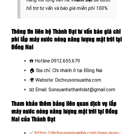
hỗ trợ tư vấn và báo giá miễn phí 100%.
Thông tin liên hệ Thành Đạt tư vấn báo giá chi
phí lắp máy nước nóng năng lượng mặt trời tại
Đồng Nai
☎️ Hotline
0912.655.679
🏠
Địa chỉ: Chi nhánh ở tại Đồng Nai
🌍
Website:
Dichvusonsuanha.com
📧
Email: Sonsuanhathanhdat@gmail.com
Tham khảo thêm bảng liên quan dịch vụ lắp
máy nước nóng năng lượng mặt trời tại Đồng
Nai của Thành Đạt
✅
https://dichvusonsuanha.com/may-nuoc-