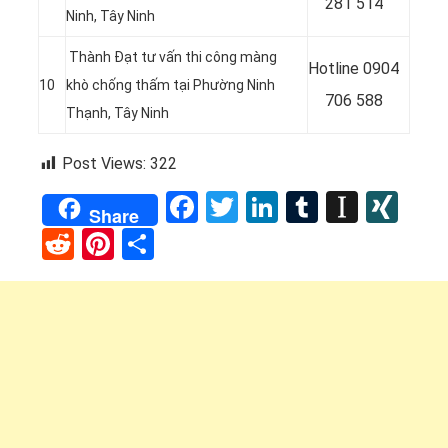
281 514
Ninh, Tây Ninh
Thành Đạt tư vấn thi công màng
Hotline
0904
10
khò chống thấm tại Phường Ninh
706 588
Thạnh
, Tây Ninh
Post Views:
322
Facebook
Twitter
LinkedIn
Tumblr
Instap
XI
Share
Reddit
Pinterest
Share