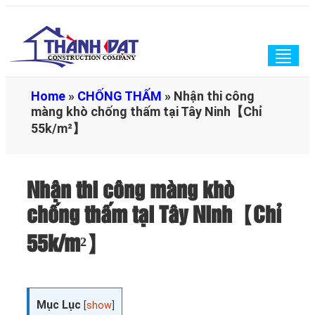
Togg
navig
Home
»
CHỐNG THẤM
»
Nhận thi công
màng khò chống thấm tại Tây Ninh【Chỉ
55k/m²】
Nhận thi công màng khò
chống thấm tại Tây Ninh【Chỉ
55k/m²】
Mục Lục
[
show
]