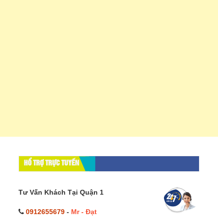
HỔ TRỢ TRỰC TUYẾN
Tư Vấn Khách Tại Quận 1
0912655679
-
Mr - Đạt