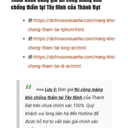
Tham khảo bảng giá thi công màng khò
chống thấm tại Tây Ninh của Thành Đạt
🎁
https://dichvusonsuanha.com/mang-kho-
chong-tham-tai-tphcm.html
🎁
https://dichvusonsuanha.com/mang-kho-
chong-tham-tai-long-an.html
🎁
https://dichvusonsuanha.com/mang-kho-
chong-tham-tai-di-an.html
==>
Lưu ý:
Đơn giá
thi công màng
khò chống thấm tại Tây Ninh
của Thành
Đạt trên chưa chính xác 100%. Quý
khách vui lòng liên hệ đến Hotline để
được hỗ trợ tư vấn báo giá chính xác