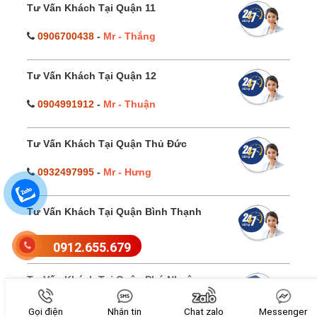
Tư Vấn Khách Tại Quận 11
0906700438
-
Mr - Thắng
Tư Vấn Khách Tại Quận 12
0904991912
-
Mr - Thuận
Tư Vấn Khách Tại Quận Thủ Đức
0932497995
-
Mr - Hưng
Tư Vấn Khách Tại Quận Bình Thạnh
0901742092
-
Mr - Tài
0912.655.679
Tư Vấn Khách Tại Quận Phú Nhuận
0904985685
-
Mr - Huy
Gọi điện
Nhắn tin
Chat zalo
Messenger