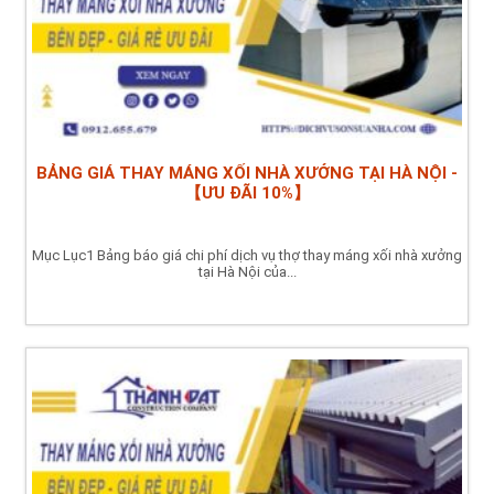
BẢNG GIÁ THAY MÁNG XỐI NHÀ XƯỞNG TẠI HÀ NỘI -
【ƯU ĐÃI 10%】
Mục Lục1 Bảng báo giá chi phí dịch vụ thợ thay máng xối nhà xưởng
tại Hà Nội của...