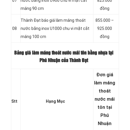
07
nước bằng inox U900 chu vi mặt cắt
825.000
máng 90 cm
đồng
Thành Đạt báo giá làm máng thoát
855.000 –
08
nước bằng inox U1000 chu vi mặt cắt
925.000
máng 100 cm
đồng
Bảng giá làm máng thoát nước mái tôn bằng nhựa tại
Phú Nhuận của Thành Đạt
Đơn giá
làm máng
thoát
nước mái
Stt
Hạng Mục
tôn tại
Phú
Nhuận