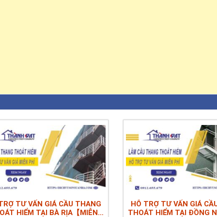
TRỢ TƯ VẤN GIÁ CẦU THANG
HỖ TRỢ TƯ VẤN GIÁ CẦ
OÁT HIỂM TẠI BÀ RỊA【MIỄN
THOÁT HIỂM TẠI ĐỒNG 