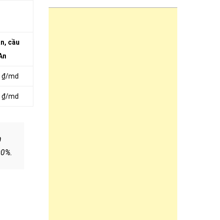
n, cầu
An
0 ₫/md
0 ₫/md
h
00%.