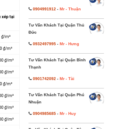
0904991912
-
Mr - Thuận
 xép tại
Tư Vấn Khách Tại Quận Thủ
Đức
0 ₫/m²
0932497995
-
Mr - Hưng
00 ₫/m²
Tư Vấn Khách Tại Quận Bình
000 ₫/m²
Thạnh
000 ₫/m²
0901742092
-
Mr - Tài
00 ₫/m²
Tư Vấn Khách Tại Quận Phú
000 ₫/m²
Nhuận
000 ₫/m²
0904985685
-
Mr - Huy
000 ₫/m²