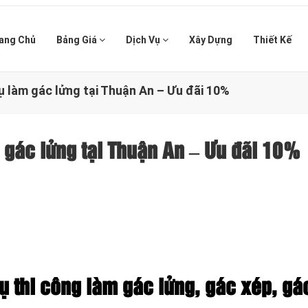
ang Chủ
Bảng Giá
Dịch Vụ
Xây Dựng
Thiết Kế
vụ làm gác lửng tại Thuận An – Ưu đãi 10%
m gác lửng tại Thuận An – Ưu đãi 10%
ụ thi công làm gác lửng, gác xép, gá