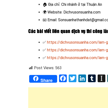
🏠
Địa chỉ: Chi nhánh ở tại Thuận An
🌍
Website:
Dichvusonsuanha.com
📧
Email: Sonsuanhathanhdat@gmail.
Các bài viết liên quan dịch vụ thi công 
✅
https://dichvusonsuanha.com/lam-g
✅
https://dichvusonsuanha.com/lam-g
✅
https://dichvusonsuanha.com/lam-g
Post Views:
563
Facebook
Twitter
Linked
Tum
Share