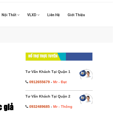
Nội Thất
VLXD
Liên Hệ
Giới Thiệu
HỔ TRỢ TRỰC TUYẾN
Tư Vấn Khách Tại Quận 1
0912655679
-
Mr - Đạt
Tư Vấn Khách Tại Quận 2
c giả
0932489685
-
Mr - Thông