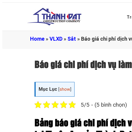
Tr
Home
»
VLXD
»
Sắt
»
Báo giá chi phí dịch 
Báo giá chi phí dịch vụ là
Mục Lục
[
show
]
5/5 - (5 bình chọn)
Bảng báo giá chi phí dịch v