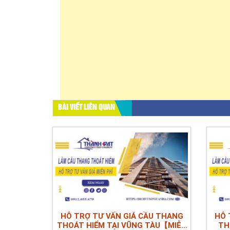
BÀI VIẾT LIÊN QUAN
HỖ TRỢ TƯ VẤN GIÁ CẦU THANG
HỖ 
THOÁT HIỂM TẠI VŨNG TÀU【MIỄN
TH