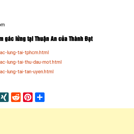
com
làm gác lửng tại Thuận An của Thành Đạt
ac-lung-tai-tphcm.html
ac-lung-tai-thu-dau-mot.html
ac-lung-tai-tan-uyen.html
In
blr
Instapaper
XING
Reddit
Pinterest
Share