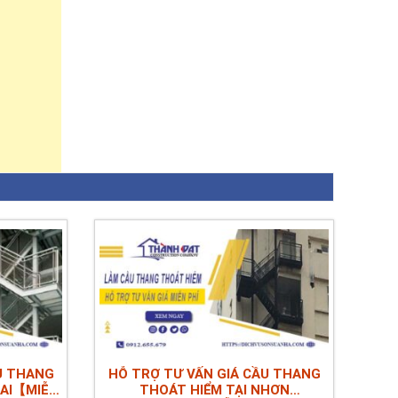
U THANG
HỖ TRỢ TƯ VẤN GIÁ CẦU THANG
NAI【MIỄN
THOÁT HIỂM TẠI NHƠN