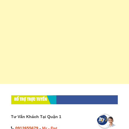
HỔ TRỢ TRỰC TUYẾN
Tư Vấn Khách Tại Quận 1
0912655679
-
Mr - Đạt