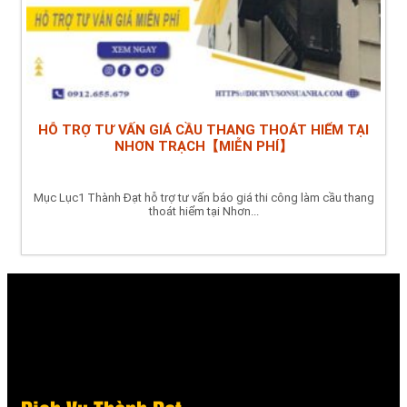
HỖ TRỢ TƯ VẤN GIÁ CẦU THANG THOÁT HIỂM TẠI
NHƠN TRẠCH【MIỄN PHÍ】
Mục Lục1 Thành Đạt hỗ trợ tư vấn báo giá thi công làm cầu thang
thoát hiểm tại Nhơn...