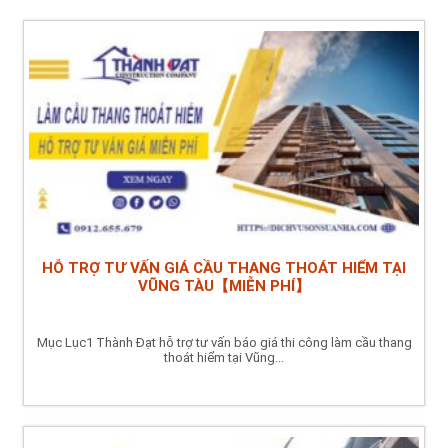
HỖ TRỢ TƯ VẤN GIÁ CẦU THANG THOÁT HIỂM TẠI
VŨNG TÀU【MIỄN PHÍ】
Mục Lục1 Thành Đạt hỗ trợ tư vấn báo giá thi công làm cầu thang
thoát hiểm tại Vũng...