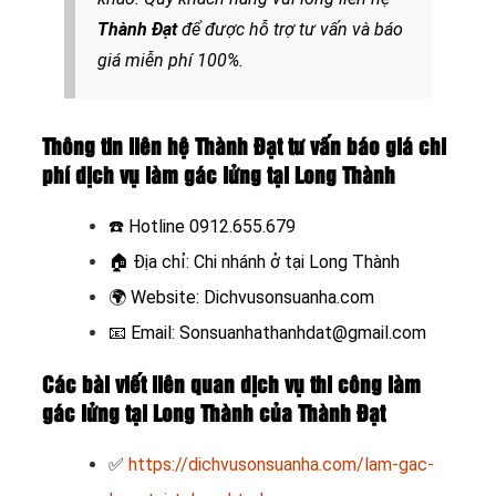
Thành Đạt
để được hỗ trợ tư vấn và báo
giá miễn phí 100%.
Thông tin liên hệ Thành Đạt tư vấn báo giá chi
phí dịch vụ làm gác lửng tại Long Thành
☎️ Hotline
0912.655.679
🏠
Địa chỉ: Chi nhánh ở tại Long Thành
🌍
Website:
Dichvusonsuanha.com
📧
Email: Sonsuanhathanhdat@gmail.com
Các bài viết liên quan dịch vụ thi công làm
gác lửng tại Long Thành của Thành Đạt
✅
https://dichvusonsuanha.com/lam-gac-