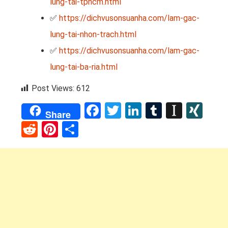
lung-tai-tphcm.html
✅
https://dichvusonsuanha.com/lam-gac-
lung-tai-nhon-trach.html
✅
https://dichvusonsuanha.com/lam-gac-
lung-tai-ba-ria.html
Post Views:
612
Facebook
Twitter
LinkedIn
Tumblr
Instap
XI
Share
Reddit
Pinterest
Share