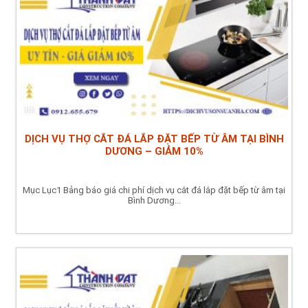
DỊCH VỤ THỢ CẮT ĐÁ LẮP ĐẶT BẾP TỪ ÂM TẠI BÌNH
DƯƠNG – GIẢM 10%
Mục Lục1 Bảng báo giá chi phí dịch vụ cắt đá lắp đặt bếp từ âm tại
Bình Dương...