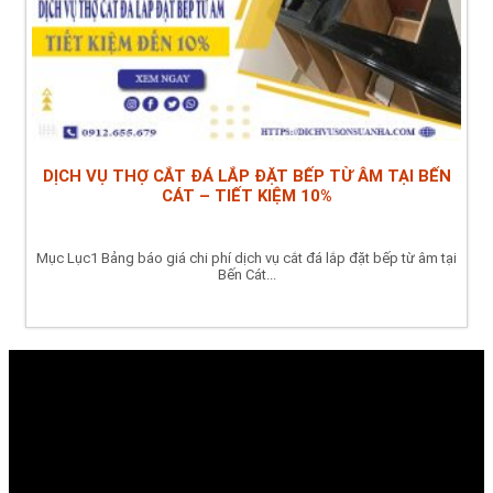
DỊCH VỤ THỢ CẮT ĐÁ LẮP ĐẶT BẾP TỪ ÂM TẠI BẾN
CÁT – TIẾT KIỆM 10%
Mục Lục1 Bảng báo giá chi phí dịch vụ cắt đá lắp đặt bếp từ âm tại
Bến Cát...