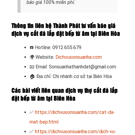
báo giá 100% miễn phí.
Thông tin liên hệ Thành Phát tư vấn báo giá
dịch vụ cắt đá lắp đặt bếp từ âm tại Biên Hòa
☎️
Hotline: 0912.655.679
🌍
Website:
Dichvusonsuanha.com
📧
Email: Sonsuanhathanhdat@gmail.com
🏠
Địa chỉ: Chi nhánh cơ sở tại Biên Hòa
Các bài viết liên quan dịch vụ thợ cắt đá lắp
đặt bếp từ âm tại Biên Hòa
✅
https://dichvusonsuanha.com/cat-da-
mat-bep.html
✅
https://dichvusonsuanha.com/dich-vu-