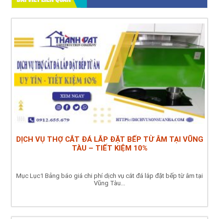
DỊCH VỤ THỢ CẮT ĐÁ LẮP ĐẶT BẾP TỪ ÂM TẠI VŨNG
TÀU – TIẾT KIỆM 10%
Mục Lục1 Bảng báo giá chi phí dịch vụ cắt đá lắp đặt bếp từ âm tại
Vũng Tàu...