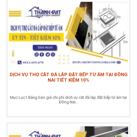
DỊCH VỤ THỢ CẮT ĐÁ LẮP ĐẶT BẾP TỪ ÂM TẠI ĐỒNG
NAI TIẾT KIỆM 10%
Mục Lục1 Bảng báo giá chi phí dịch vụ cắt đá lắp đặt bếp từ âm tại
Đồng Nai...