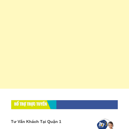
HỔ TRỢ TRỰC TUYẾN
Tư Vấn Khách Tại Quận 1