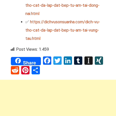
tho-cat-da-lap-dat-bep-tu-am-tai-dong-
nai.html
✅
https://dichvusonsuanha.com/dich-vu-
tho-cat-da-lap-dat-bep-tu-am-tai-vung-
tau.html
Post Views:
1.459
Facebook
Twitter
LinkedIn
Tumblr
Instap
XI
Share
Reddit
Pinterest
Share