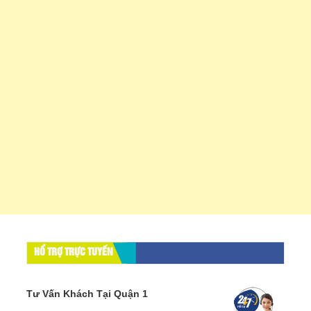
HỔ TRỢ TRỰC TUYẾN
Tư Vấn Khách Tại Quận 1