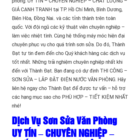
phòng. UY TÍN – CHUYÊN NGHIỆP – CHẤT LƯỢNG –
GIÁ CẠNH TRANH tại TP. Hồ Chí Minh, Bình Dương,
Biên Hòa, Đồng Nai.. và các tỉnh thành trên toàn
quốc. Với đội ngũ các kỹ thuật viên chuyên nghiệp –
làm việc nhiệt tình. Cùng hệ thống máy móc hiện đại
chuyên phục vụ cho quá trình sơn sửa. Do đó, Thành
Đạt tự tin đem đến cho Quý khách hàng các dịch vụ
tốt nhất. Những trải nghiệm chuyên nghiệp nhất khi
đến với Thành Đạt. Bạn đang có dự định THI CÔNG –
SƠN SỬA – LẮP ĐẶT ĐIỆN NƯỚC VĂN PHÒNG. Hãy
liên hệ ngay cho Thành Đạt để được tư vấn – hỗ trợ
các hạng mục sao cho PHÙ HỢP – TIẾT KIỆM NHẤT
nhé!
Dịch Vụ Sơn Sửa Văn Phòng
UY TÍN – CHUYÊN NGHIỆP –