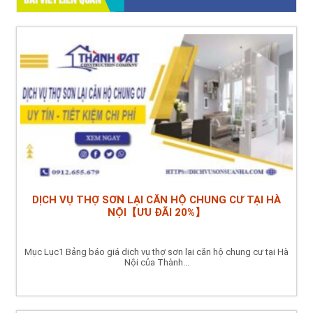
BÀI VIẾT LIÊN QUAN
DỊCH VỤ THỢ SƠN LẠI CĂN HỘ CHUNG CƯ TẠI HÀ
NỘI【ƯU ĐÃI 20%】
Mục Lục1 Bảng báo giá dịch vụ thợ sơn lại căn hộ chung cư tại Hà
Nội của Thành...