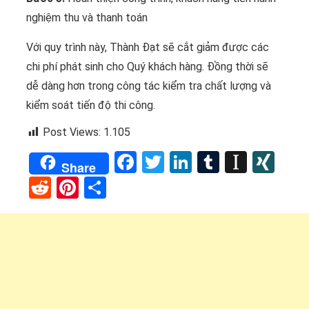
nghiệm thu và thanh toán
Với quy trình này, Thành Đạt sẽ cắt giảm được các
chi phí phát sinh cho Quý khách hàng. Đồng thời sẽ
dễ dàng hơn trong công tác kiểm tra chất lượng và
kiểm soát tiến độ thi công.
Post Views:
1.105
Facebook
Twitter
LinkedIn
Tumblr
Instap
XI
Share
Reddit
Pinterest
Share