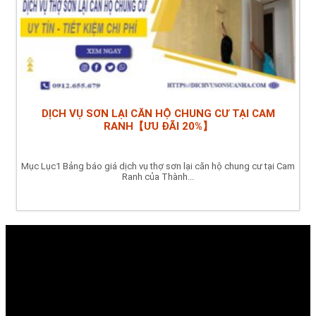
DỊCH VỤ SƠN LẠI CĂN HỘ CHUNG CƯ TẠI CAM
RANH【ƯU ĐÃI 20%】
Mục Lục1 Bảng báo giá dịch vụ thợ sơn lại căn hộ chung cư tại Cam
Ranh của Thành...