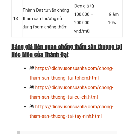
Đơn giá từ
Thành Đạt tư vấn chống
100.000 –
Giảm
13
thấm sân thượng sử
200.000
10%
dụng foam chống thấm
vnđ/mũi
Bảng giá liên quan chống thấm sân thượng tại
Hóc Môn của Thành Đạt
🎁
https://dichvusonsuanha.com/chong-
tham-san-thuong-tai-tphcm.html
🎁
https://dichvusonsuanha.com/chong-
tham-san-thuong-tai-cu-chi.html
🎁
https://dichvusonsuanha.com/chong-
tham-san-thuong-tai-tay-ninh.html