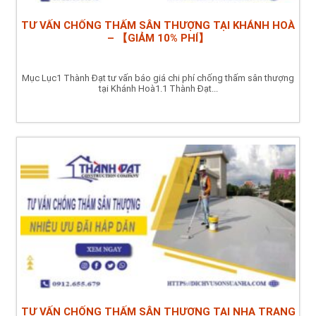
TƯ VẤN CHỐNG THẤM SÂN THƯỢNG TẠI KHÁNH HOÀ
– 【GIẢM 10% PHÍ】
Mục Lục1 Thành Đạt tư vấn báo giá chi phí chống thấm sân thượng
tại Khánh Hoà1.1 Thành Đạt...
TƯ VẤN CHỐNG THẤM SÂN THƯỢNG TẠI NHA TRANG