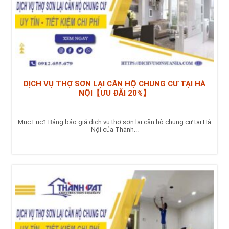
DỊCH VỤ THỢ SƠN LẠI CĂN HỘ CHUNG CƯ TẠI HÀ
NỘI【ƯU ĐÃI 20%】
Mục Lục1 Bảng báo giá dịch vụ thợ sơn lại căn hộ chung cư tại Hà
Nội của Thành...